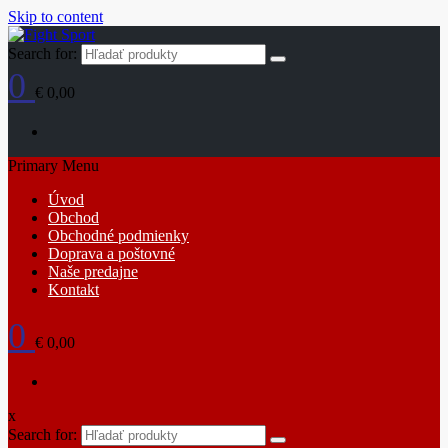
Skip to content
Search for:
0
€ 0,00
Primary Menu
Úvod
Obchod
Obchodné podmienky
Doprava a poštovné
Naše predajne
Kontakt
0
€ 0,00
x
Search for: