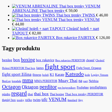
VENUM
ABRENALINE Thai box trenky
€
59,00
Thai box trenky TWINS
€
46,00
Thai box trenky VENUM
€
44,00
Chránič holeň + nart
TAPOUT
€
82,00
Box rukavice FAIRTEX
€
126,00
Tagy produktu
boxing
box
benlee
box rukavice
chranič
Box rukavice PERDITOR
Chránič
fight sport
fairtex
Fight Sport. Octagon
Holení PERDITOR Thai box
Katsudo
fight sport žilina
K1
Karate
fitness
holeň
kuše
Legíny Venum
mma
Muay Thai
na
MMA PERDITOR
Nebbia
BenLee
lonsdale
nart
Octagon
perditor
Oktagon
profighters
Profighter
pre bojovníkov
regard
thai box
púzdro
thai
Thai boxing
Thai box trenky PERDITOR
ufc
VENUM
twins
thajský box
tričko
trenky
štandard
šípy