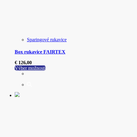
Sparingové rukavice
Box rukavice FAIRTEX
€
126,00
Tento
Výber možností
produkt
má
viacero
variantov.
Možnosti
si
môžete
vybrať
na
stránke
produktu.