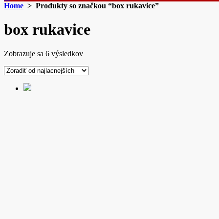
Home
> Produkty so značkou “box rukavice”
box rukavice
Zoradené
Zobrazuje sa 6 výsledkov
podľa
ceny:
od
najnižšej
po
najvyššiu