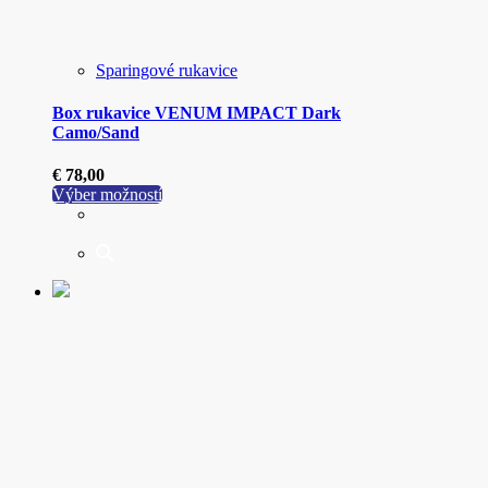
Sparingové rukavice
Box rukavice VENUM IMPACT Dark
Camo/Sand
€
78,00
Tento
Výber možností
produkt
má
viacero
variantov.
Možnosti
si
môžete
vybrať
na
stránke
produktu.