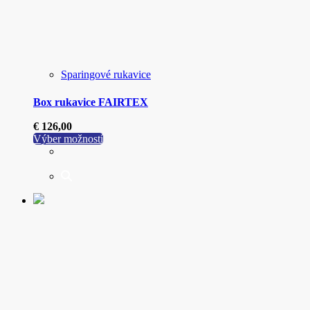
Sparingové rukavice
Box rukavice FAIRTEX
€
126,00
Tento
Výber možností
produkt
má
viacero
variantov.
Možnosti
si
môžete
vybrať
na
stránke
produktu.