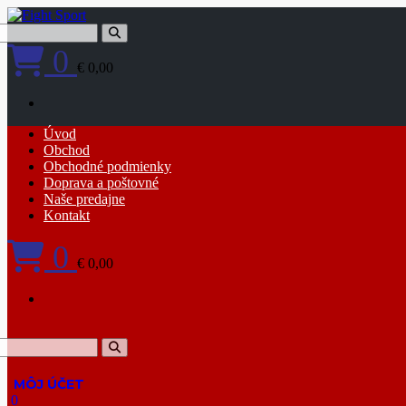
Skip
to
content
0
€ 0,00
Primary
Úvod
Menu
Obchod
Obchodné podmienky
Doprava a poštovné
Naše predajne
Kontakt
0
€ 0,00
0