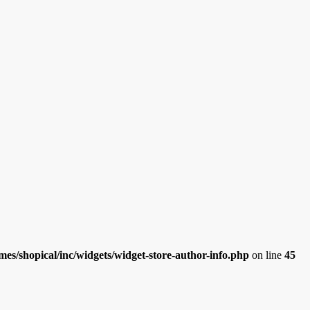
es/shopical/inc/widgets/widget-store-author-info.php
on line
45