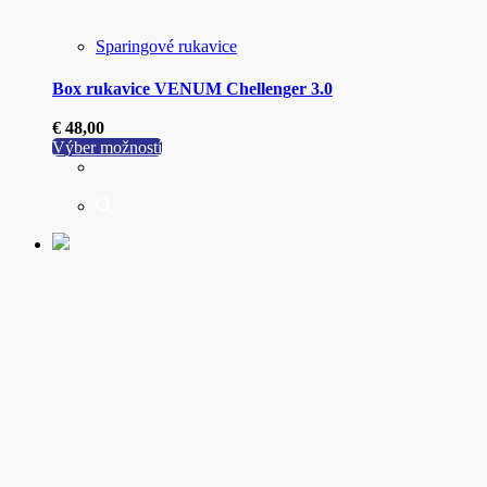
Sparingové rukavice
Box rukavice VENUM Chellenger 3.0
€
48,00
Tento
Výber možností
produkt
má
viacero
variantov.
Možnosti
si
môžete
vybrať
na
stránke
produktu.