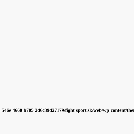
7-546e-4660-b705-2d6c39d27179/fight-sport.sk/web/wp-content/them