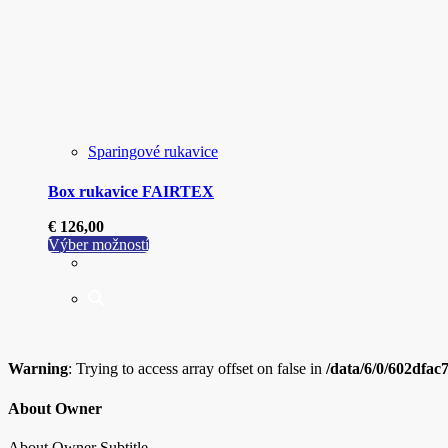
Sparingové rukavice
Box rukavice FAIRTEX
€
126,00
Tento
Výber možností
produkt
má
viacero
variantov.
Možnosti
si
Warning
: Trying to access array offset on false in
/data/6/0/602dfac
môžete
vybrať
na
About Owner
stránke
produktu.
About Owner Subtitle