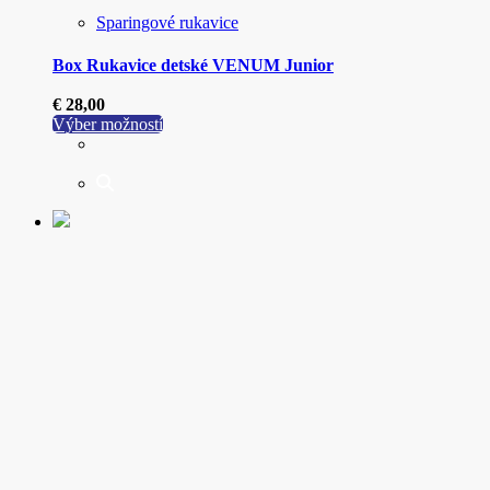
Sparingové rukavice
Box Rukavice detské VENUM Junior
€
28,00
Tento
Výber možností
produkt
má
viacero
variantov.
Možnosti
si
môžete
vybrať
na
stránke
produktu.