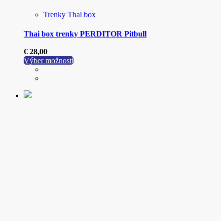
Trenky Thai box
Thai box trenky PERDITOR Pitbull
€
28,00
Tento
Výber možností
produkt
má
viacero
variantov.
Možnosti
si
môžete
vybrať
na
stránke
produktu.