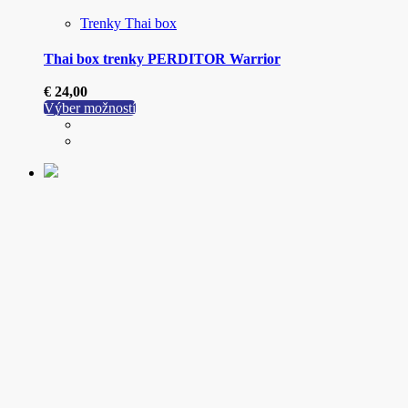
Trenky Thai box
Thai box trenky PERDITOR Warrior
€
24,00
Tento
Výber možností
produkt
má
viacero
variantov.
Možnosti
si
môžete
vybrať
na
stránke
produktu.