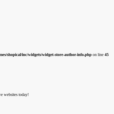
es/shopical/inc/widgets/widget-store-author-info.php
on line
45
ve websites today!