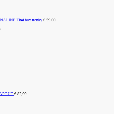
LINE Thai box trenky
€
59,00
0
t TAPOUT
€
82,00