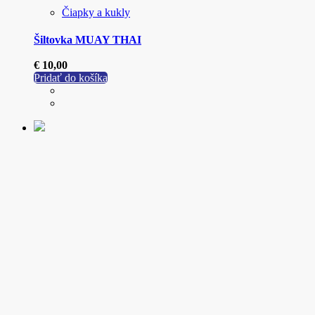
Čiapky a kukly
Šiltovka MUAY THAI
€
10,00
Pridať do košíka