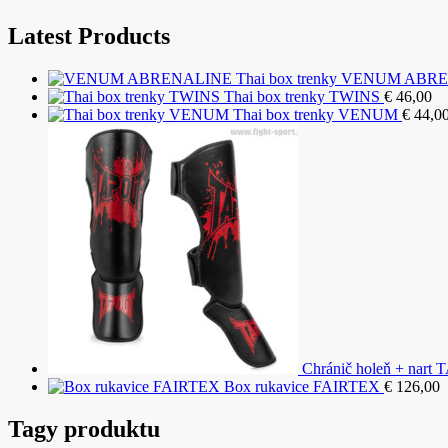
Latest Products
VENUM ABRENA
Thai box trenky TWINS
€
46,00
Thai box trenky VENUM
€
44,0
Chránič holeň + nar
Box rukavice FAIRTEX
€
126,00
Tagy produktu