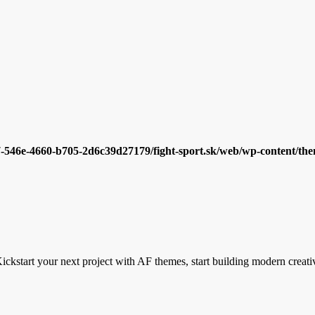
7-546e-4660-b705-2d6c39d27179/fight-sport.sk/web/wp-content/them
ickstart your next project with AF themes, start building modern creati