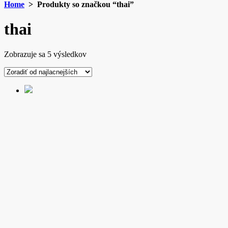
Home
> Produkty so značkou “thai”
thai
Zoradené
Zobrazuje sa 5 výsledkov
podľa
ceny:
od
najnižšej
po
najvyššiu