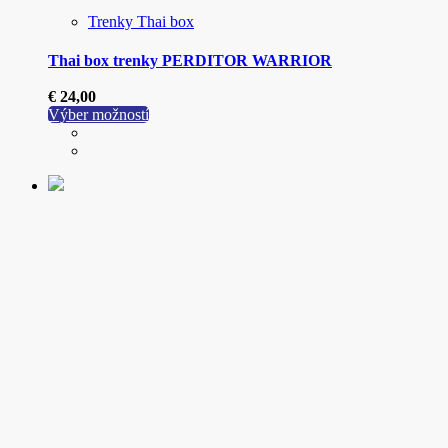
Trenky Thai box
Thai box trenky PERDITOR WARRIOR
€
24,00
Tento
Výber možností
produkt
má
viacero
variantov.
Možnosti
si
môžete
vybrať
na
stránke
produktu.