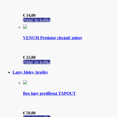
€
14,00
Pridať do košíka
VENUM Predator chránič zubov
€
22,00
Pridať do košíka
Lapy, bloky, hrušky
Box lapy predĺžená TAPOUT
€
59,00