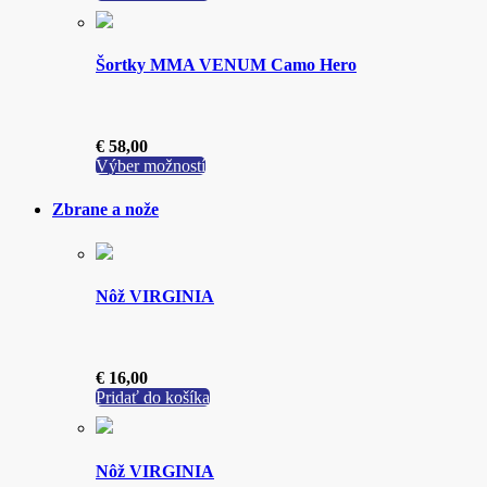
stránke
produktu.
Šortky MMA VENUM Camo Hero
€
58,00
Tento
Výber možností
produkt
má
Zbrane a nože
viacero
variantov.
Možnosti
si
Nôž VIRGINIA
môžete
vybrať
na
stránke
€
16,00
produktu.
Pridať do košíka
Nôž VIRGINIA