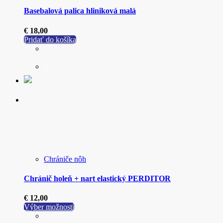
Basebalová palica hliniková malá
€
18,00
Pridať do košíka
Chrániče nôh
Chránič holeň + nart elastický PERDITOR
€
12,00
Tento
Výber možností
produkt