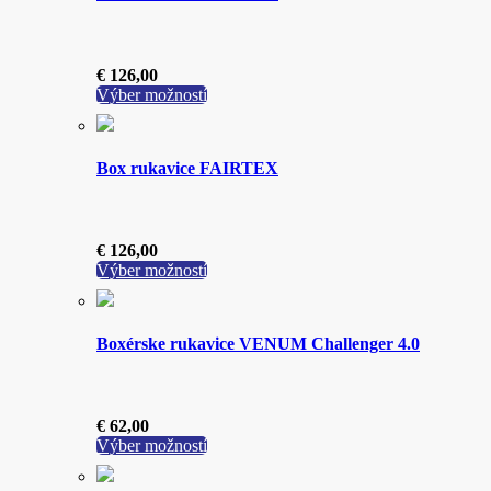
€
126,00
Tento
Výber možností
produkt
má
viacero
Box rukavice FAIRTEX
variantov.
Možnosti
si
môžete
€
126,00
vybrať
Tento
Výber možností
na
produkt
stránke
má
produktu.
viacero
Boxérske rukavice VENUM Challenger 4.0
variantov.
Možnosti
si
môžete
€
62,00
vybrať
Tento
Výber možností
na
produkt
stránke
má
produktu.