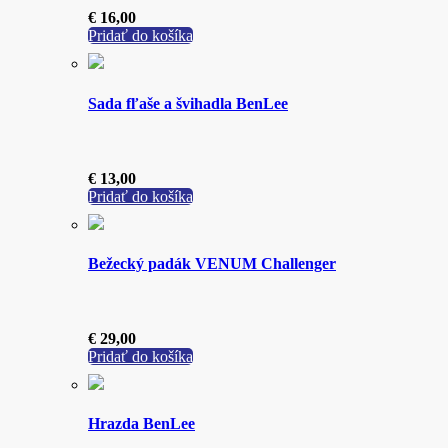
€
16,00
Pridať do košíka
Sada fľaše a švihadla BenLee
€
13,00
Pridať do košíka
Bežecký padák VENUM Challenger
€
29,00
Pridať do košíka
Hrazda BenLee