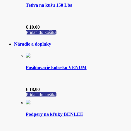
Tetiva na kušu 150 Lbs
€
10,00
Pridať do košíka
Náradie a doplnky
Posilňovacie koliesko VENUM
€
18,00
Pridať do košíka
Podpery na kľuky BENLEE