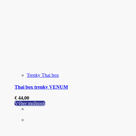
stránke
produktu.
Trenky Thai box
Thai box trenky VENUM
€
44,00
Tento
Výber možností
produkt
má
viacero
variantov.
Možnosti
si