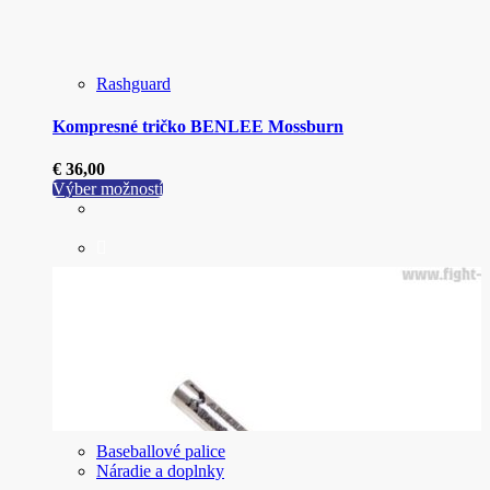
stránke
produktu.
Rashguard
Kompresné tričko BENLEE Mossburn
€
36,00
Tento
Výber možností
produkt
má
viacero
variantov.
Možnosti
si
môžete
vybrať
na
stránke
produktu.
Baseballové palice
Náradie a doplnky