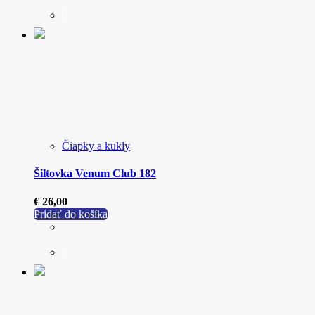
má
viacero
variantov.
Možnosti
si
môžete
vybrať
na
stránke
produktu.
Čiapky a kukly
Šiltovka Venum Club 182
€
26,00
Pridať do košíka