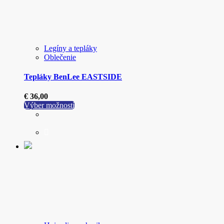
Legíny a tepláky
Oblečenie
Tepláky BenLee EASTSIDE
€
36,00
Tento
Výber možností
produkt
má
viacero
variantov.
Možnosti
si
môžete
vybrať
na
stránke
produktu.