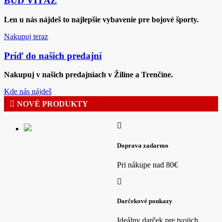
BUĎ VÍŤAZ
viacero
variantov.
Len u nás nájdeš to najlepšie vybavenie pre bojové športy.
Možnosti
si
Nakupuj teraz
môžete
vybrať
Príď do našich predajní
na
stránke
Nakupuj v našich predajniach v Žiline a Trenčíne.
produktu.
Kde nás nájdeš
NOVÉ PRODUKTY
Doprava zadarmo
Pri nákupe nad 80€
Darčekové poukazy
Ideálny darček pre tvojich