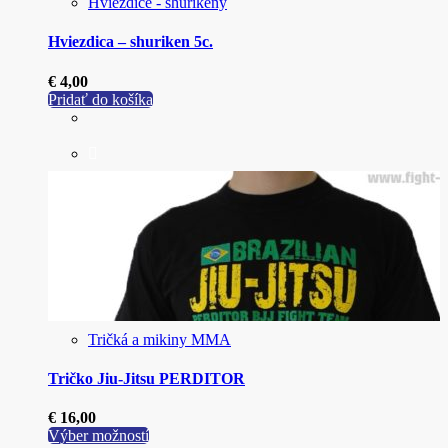
Hviezdice - shurikeny
Hviezdica – shuriken 5c.
€
4,00
Pridať do košíka
Tričká a mikiny MMA
Tričko Jiu-Jitsu PERDITOR
€
16,00
Tento
Výber možností