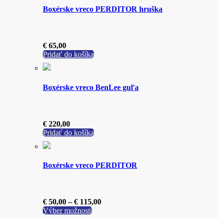
viacero
€ 109,00
Boxérske vreco PERDITOR hruška
variantov.
Možnosti
si
môžete
€
65,00
vybrať
Pridať do košíka
na
stránke
produktu.
Boxérske vreco BenLee guľa
€
220,00
Pridať do košíka
Boxérske vreco PERDITOR
Price
€
50,00
–
€
115,00
Tento
range:
Výber možností