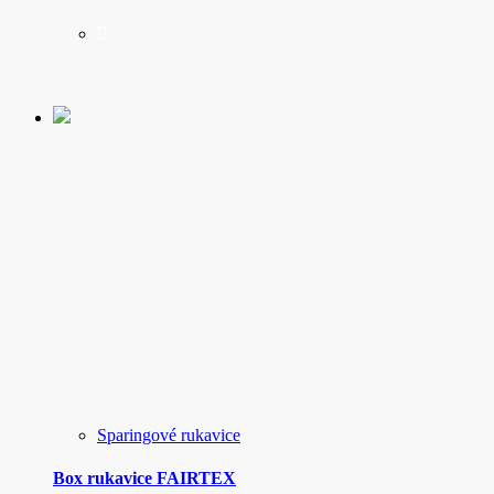
má
viacero
variantov.
Možnosti
si
môžete
vybrať
na
stránke
produktu.
Sparingové rukavice
Box rukavice FAIRTEX