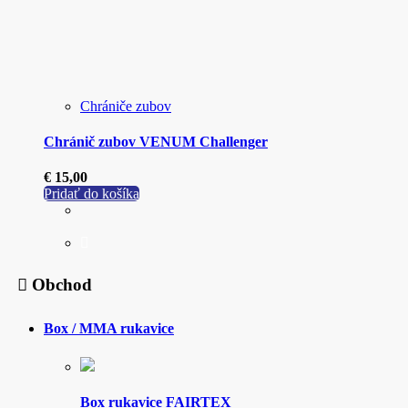
môžete
vybrať
na
stránke
produktu.
Chrániče zubov
Chránič zubov VENUM Challenger
€
15,00
Pridať do košíka
Obchod
Box / MMA rukavice
Box rukavice FAIRTEX