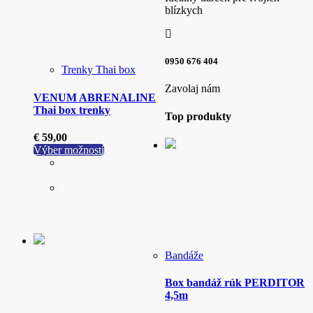
blízkych
0950 676 404
Trenky Thai box
Zavolaj nám
VENUM ABRENALINE
Thai box trenky
Top produkty
€
59,00
Tento
Výber možností
produkt
má
viacero
variantov.
Možnosti
si
môžete
vybrať
Bandáže
na
stránke
Box bandáž rúk PERDITOR
produktu.
4,5m