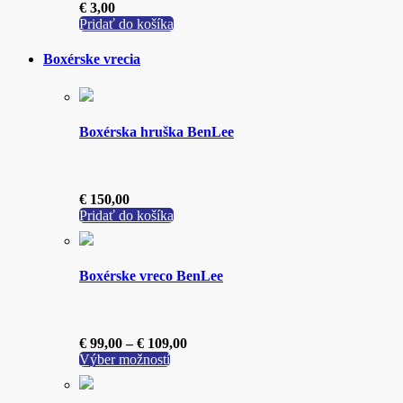
€
3,00
Pridať do košíka
Boxérske vrecia
Boxérska hruška BenLee
€
150,00
Pridať do košíka
Boxérske vreco BenLee
Price
€
99,00
–
€
109,00
Tento
range:
Výber možností
produkt
€ 99,00
má
through