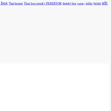
ufc
i box
twins
Thai boxing
Thai box trenky PERDITOR
thajský box
tričko
trenky