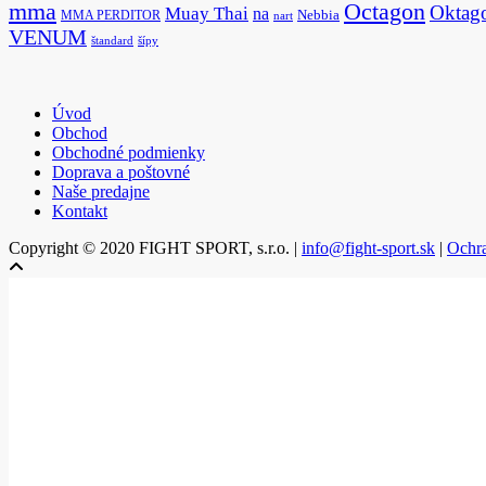
Octagon
mma
Oktag
Muay Thai
na
MMA PERDITOR
Nebbia
nart
VENUM
štandard
šípy
Úvod
Obchod
Obchodné podmienky
Doprava a poštovné
Naše predajne
Kontakt
Copyright © 2020 FIGHT SPORT, s.r.o. |
info@fight-sport.sk
|
Ochr