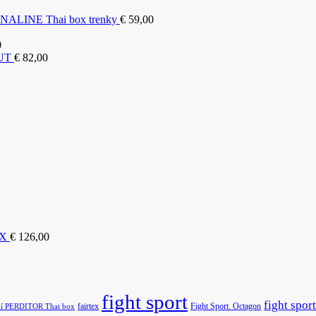
LINE Thai box trenky
€
59,00
0
OUT
€
82,00
EX
€
126,00
fight sport
fight sport
fairtex
Fight Sport. Octagon
ní PERDITOR Thai box