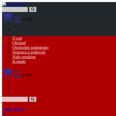
Skip
to
content
0
€ 0,00
Primary
Úvod
Menu
Obchod
Obchodné podmienky
Doprava a poštovné
Naše predajne
Kontakt
0
€ 0,00
0