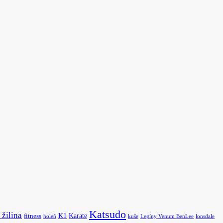
Katsudo
 žilina
K1
Karate
fitness
holeň
kuše
Legíny Venum BenLee
lonsdale