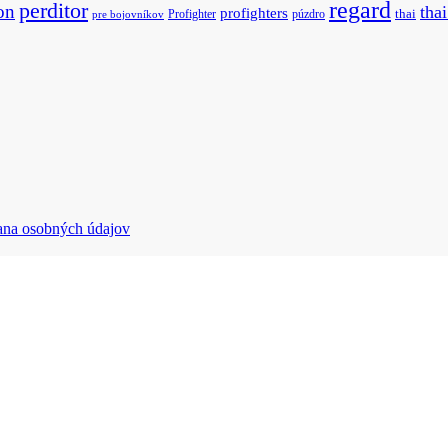
regard
perditor
on
tha
profighters
Profighter
púzdro
thai
pre bojovníkov
ana osobných údajov