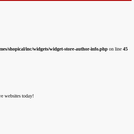
es/shopical/inc/widgets/widget-store-author-info.php
on line
45
ve websites today!