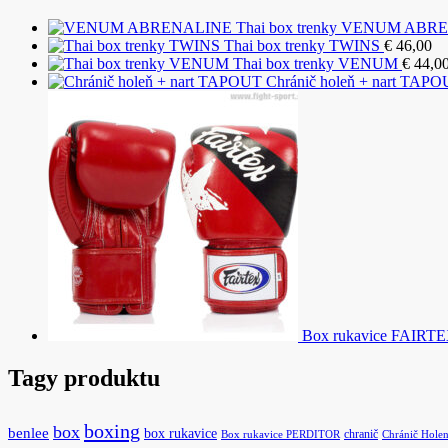
VENUM ABRENA
Thai box trenky TWINS
€
46,00
Thai box trenky VENUM
€
44,0
Chránič holeň + nart TAP
Box rukavice FAIRT
Tagy produktu
boxing
box
benlee
box rukavice
chranič
Box rukavice PERDITOR
Chránič Hole