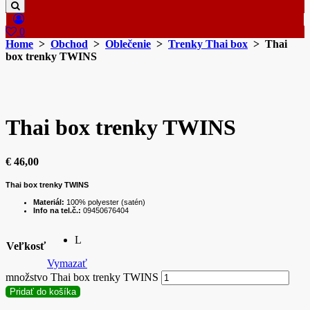
0
Home
>
Obchod
>
Oblečenie
>
Trenky Thai box
> Thai
box trenky TWINS
Thai box trenky TWINS
€
46,00
Thai box trenky TWINS
Materiál:
100% polyester (satén)
Info na tel.č.:
09450676404
L
Veľkosť
Vymazať
množstvo Thai box trenky TWINS
Pridať do košíka