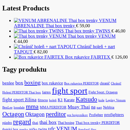
Latest Products
VENUM
ABRENALINE Thai box trenky
€
59,00
Thai box trenky TWINS
€
46,00
Thai box trenky VENUM
€
44,00
Chránič holeň + nart
TAPOUT
€
82,00
Box rukavice FAIRTEX
€
126,00
Tagy produktu
boxing
box
benlee
box rukavice
chranič
Box rukavice PERDITOR
Chránič
fight sport
fairtex
Fight Sport. Octagon
Holení PERDITOR Thai box
Katsudo
fight sport žilina
K1
Karate
fitness
holeň
kuše
Legíny Venum
mma
Muay Thai
na
MMA PERDITOR
Nebbia
BenLee
lonsdale
nart
Octagon
perditor
Oktagon
profighters
Profighter
pre bojovníkov
regard
thai box
púzdro
thai
Thai boxing
Thai box trenky PERDITOR
ufc
VENUM
twins
thajský box
tričko
trenky
štandard
šípy