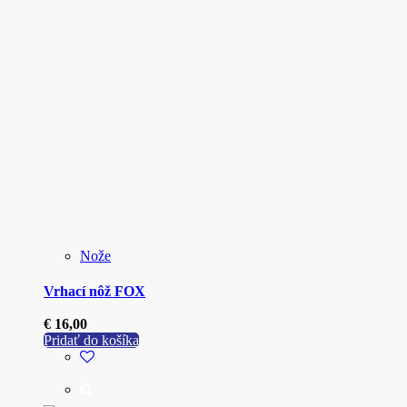
Nože
Vrhací nôž FOX
€
16,00
Pridať do košíka