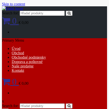
Skip to content
Search for:
0
€ 0,00
Primary Menu
Úvod
Obchod
Obchodné podmienky
Doprava a poštovné
Naše predajne
Kontakt
0
€ 0,00
x
Search for: