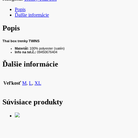
Popis
Ďalšie informácie
Popis
Thai box trenky TWINS
Materiál:
100% polyester (satén)
Info na tel.č.:
09450676404
Ďalšie informácie
Veľkosť
M
,
L
,
XL
Súvisiace produkty