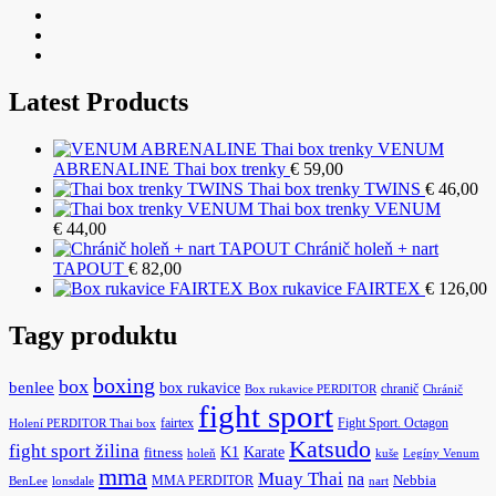
Latest Products
VENUM
ABRENALINE Thai box trenky
€
59,00
Thai box trenky TWINS
€
46,00
Thai box trenky VENUM
€
44,00
Chránič holeň + nart
TAPOUT
€
82,00
Box rukavice FAIRTEX
€
126,00
Tagy produktu
boxing
box
benlee
box rukavice
chranič
Box rukavice PERDITOR
Chránič
fight sport
fairtex
Fight Sport. Octagon
Holení PERDITOR Thai box
Katsudo
fight sport žilina
K1
Karate
fitness
holeň
kuše
Legíny Venum
mma
Muay Thai
na
MMA PERDITOR
Nebbia
BenLee
lonsdale
nart