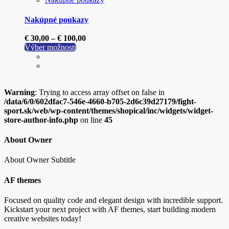
Nakúpné poukazy
Price
€
30,00
–
€
100,00
Tento
range:
Výber možností
produkt
€ 30,00
má
through
viacero
€ 100,00
variantov.
Warning
: Trying to access array offset on false in
Možnosti
/data/6/0/602dfac7-546e-4660-b705-2d6c39d27179/fight-
si
sport.sk/web/wp-content/themes/shopical/inc/widgets/widget-
môžete
store-author-info.php
on line
45
vybrať
na
stránke
About Owner
produktu.
About Owner Subtitle
AF themes
Focused on quality code and elegant design with incredible support.
Kickstart your next project with AF themes, start building modern
creative websites today!