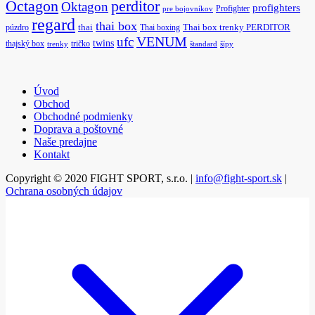
Octagon
perditor
Oktagon
profighters
Profighter
pre bojovníkov
regard
thai box
púzdro
thai
Thai boxing
Thai box trenky PERDITOR
ufc
VENUM
twins
thajský box
tričko
trenky
štandard
šípy
Úvod
Obchod
Obchodné podmienky
Doprava a poštovné
Naše predajne
Kontakt
Copyright © 2020 FIGHT SPORT, s.r.o. |
info@fight-sport.sk
|
Ochrana osobných údajov