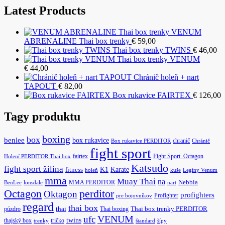
Latest Products
VENUM
ABRENALINE Thai box trenky
€
59,00
Thai box trenky TWINS
€
46,00
Thai box trenky VENUM
€
44,00
Chránič holeň + nart
TAPOUT
€
82,00
Box rukavice FAIRTEX
€
126,00
Tagy produktu
boxing
box
benlee
box rukavice
chranič
Box rukavice PERDITOR
Chránič
fight sport
fairtex
Fight Sport. Octagon
Holení PERDITOR Thai box
Katsudo
fight sport žilina
K1
Karate
fitness
holeň
kuše
Legíny Venum
mma
Muay Thai
na
MMA PERDITOR
Nebbia
BenLee
lonsdale
nart
Octagon
perditor
Oktagon
profighters
Profighter
pre bojovníkov
regard
thai box
púzdro
thai
Thai boxing
Thai box trenky PERDITOR
ufc
VENUM
twins
thajský box
tričko
trenky
štandard
šípy