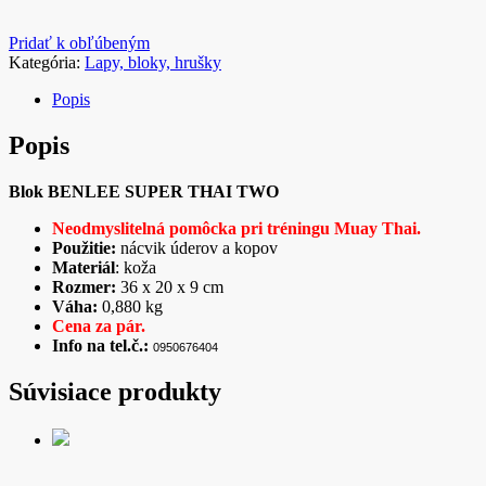
Pridať k obľúbeným
Kategória:
Lapy, bloky, hrušky
Popis
Popis
Blok BENLEE SUPER THAI TWO
Neodmyslitelná pomôcka pri tréningu Muay Thai.
Použitie:
nácvik úderov a kopov
Materiál
: koža
Rozmer:
36 x 20 x 9 cm
Váha:
0,880 kg
Cena za pár.
Info na tel.č.:
0950676404
Súvisiace produkty