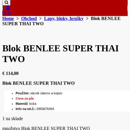
0
Home
>
Obchod
>
Lapy, bloky, hrušky
> Blok BENLEE
SUPER THAI TWO
Blok BENLEE SUPER THAI
TWO
€
114,00
Blok BENLEE SUPER THAI TWO
Použitie:
nácvik úderov a kopov
Cena za pár.
Materiál
: koža
Info na tel.č.:
0950676404
1 na sklade
množstvo Blok BENLEE SUPER THAI TWO