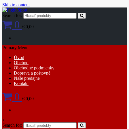
Skip to content
Search for:
0
€ 0,00
Primary Menu
Úvod
Obchod
Obchodné podmienky
Doprava a poštovné
Naše predajne
Kontakt
0
€ 0,00
x
Search for: