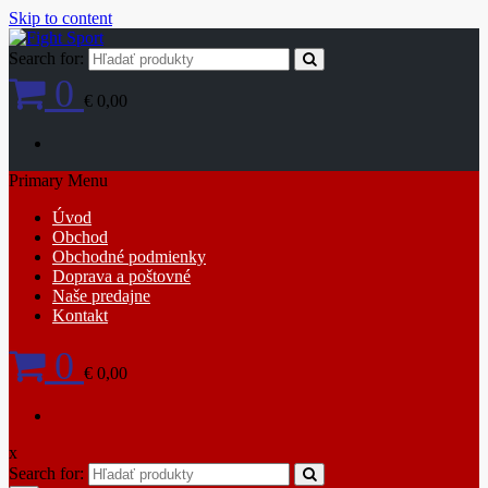
Skip to content
Search for:
0
€ 0,00
Primary Menu
Úvod
Obchod
Obchodné podmienky
Doprava a poštovné
Naše predajne
Kontakt
0
€ 0,00
x
Search for: