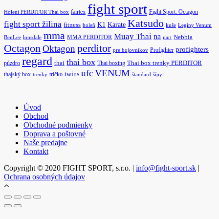
fight sport
fairtex
Fight Sport. Octagon
Holení PERDITOR Thai box
Katsudo
fight sport žilina
K1
Karate
fitness
holeň
kuše
Legíny Venum
mma
Muay Thai
na
MMA PERDITOR
Nebbia
BenLee
lonsdale
nart
Octagon
perditor
Oktagon
profighters
Profighter
pre bojovníkov
regard
thai box
púzdro
thai
Thai boxing
Thai box trenky PERDITOR
ufc
VENUM
twins
thajský box
tričko
trenky
štandard
šípy
Úvod
Obchod
Obchodné podmienky
Doprava a poštovné
Naše predajne
Kontakt
Copyright © 2020 FIGHT SPORT, s.r.o. |
info@fight-sport.sk
|
Ochrana osobných údajov