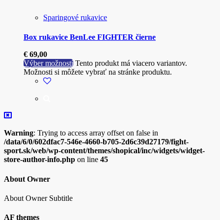
Sparingové rukavice
Box rukavice BenLee FIGHTER čierne
€
69,00
Výber možností
Tento produkt má viacero variantov.
Možnosti si môžete vybrať na stránke produktu.
Warning
: Trying to access array offset on false in
/data/6/0/602dfac7-546e-4660-b705-2d6c39d27179/fight-
sport.sk/web/wp-content/themes/shopical/inc/widgets/widget-
store-author-info.php
on line
45
About Owner
About Owner Subtitle
AF themes