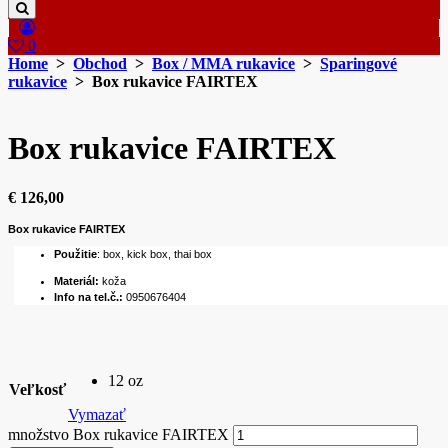
0
Home
>
Obchod
>
Box / MMA rukavice
>
Sparingové
rukavice
> Box rukavice FAIRTEX
Box rukavice FAIRTEX
€
126,00
Box rukavice FAIRTEX
Použitie
: box, kick box, thai box
Materiál:
koža
Info na tel.č.:
0950676404
12 oz
Veľkosť
Vymazať
množstvo Box rukavice FAIRTEX