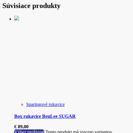
Súvisiace produkty
Sparingové rukavice
Box rukavice BenLee SUGAR
€
89,00
Výber možností
Tento produkt má viacero variantov.