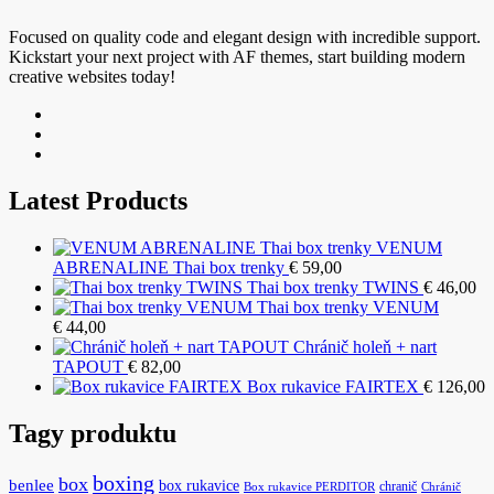
Focused on quality code and elegant design with incredible support.
Kickstart your next project with AF themes, start building modern
creative websites today!
Latest Products
VENUM
ABRENALINE Thai box trenky
€
59,00
Thai box trenky TWINS
€
46,00
Thai box trenky VENUM
€
44,00
Chránič holeň + nart
TAPOUT
€
82,00
Box rukavice FAIRTEX
€
126,00
Tagy produktu
boxing
box
benlee
box rukavice
chranič
Box rukavice PERDITOR
Chránič