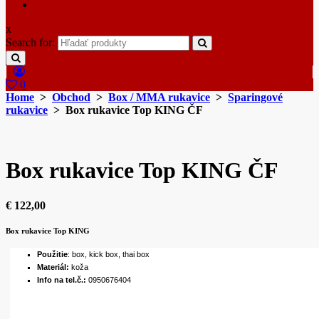
x
Search for:
0
Home
>
Obchod
>
Box / MMA rukavice
>
Sparingové
rukavice
> Box rukavice Top KING ČF
Box rukavice Top KING ČF
€
122,00
B
ox rukavice Top KING
Použitie
: box, kick box, thai box
Materiál:
koža
Info na tel.č.:
0950676404