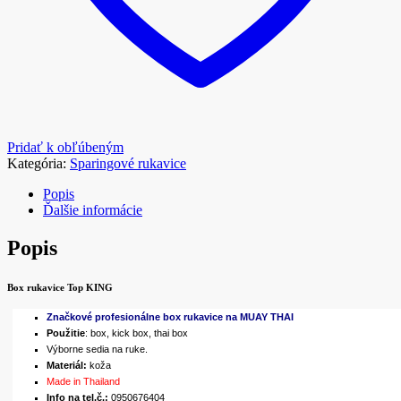
Pridať k obľúbeným
Kategória:
Sparingové rukavice
Popis
Ďalšie informácie
Popis
B
ox rukavice Top KING
Značkové profesionálne box rukavice na MUAY THAI
Použitie
: box, kick box, thai box
Výborne sedia na ruke.
Materiál:
koža
Made in Thailand
Info na tel.č.:
0950676404