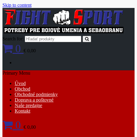
Skip to content
Search for:
0
€ 0,00
Primary Menu
Úvod
Obchod
Obchodné podmienky
Doprava a poštovné
Naše predajne
Kontakt
0
€ 0,00