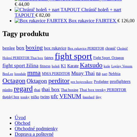
€
44,00
Chránič holeň + nart
TAPOUT
€
82,00
Box rukavice FAIRTEX
€
126,00
Tagy produktu
boxing
box
benlee
box rukavice
chranič
Box rukavice PERDITOR
Chránič
fight sport
fairtex
Fight Sport. Octagon
Holení PERDITOR Thai box
Katsudo
fight sport žilina
K1
Karate
fitness
holeň
kuše
Legíny Venum
mma
Muay Thai
na
MMA PERDITOR
Nebbia
BenLee
lonsdale
nart
Octagon
perditor
Oktagon
profighters
Profighter
pre bojovníkov
regard
thai box
púzdro
thai
Thai boxing
Thai box trenky PERDITOR
ufc
VENUM
twins
thajský box
tričko
trenky
štandard
šípy
Úvod
Obchod
Obchodné podmienky
Doprava a poštovné