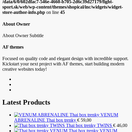
/data/6/0/602dfac7-546e-4660-b705-2d6c39d27179/fight-
sport.sk/web/wp-content/themes/shopical/inc/widgets/widget-
store-author-info.php
on line
45
About Owner
About Owner Subtitle
AF themes
Focused on quality code and elegant design with incredible support.
Kickstart your next project with AF themes, start building modern
creative websites today!
Latest Products
VENUM
ABRENALINE Thai box trenky
€
59,00
Thai box trenky TWINS
€
46,00
Thai box trenky VENUM