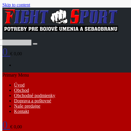
Skip to content
0
€ 0,00
Primary Menu
Úvod
Obchod
Obchodné podmienky
Doprava a poštovné
Naše predajne
Kontakt
0
€ 0,00