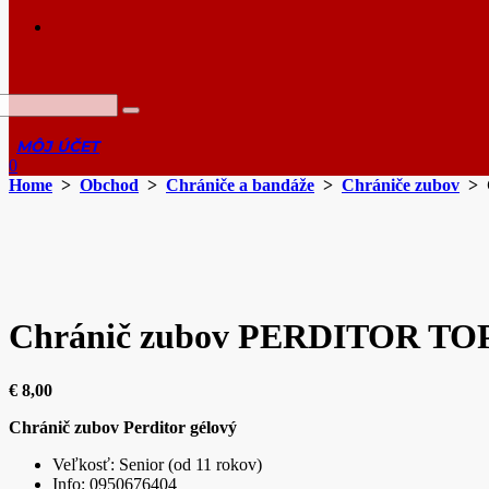
0
Home
>
Obchod
>
Chrániče a bandáže
>
Chrániče zubov
> 
Chránič zubov PERDITOR TO
€
8,00
Chránič zubov Perditor gélový
Veľkosť: Senior (od 11 rokov)
Info: 0950676404