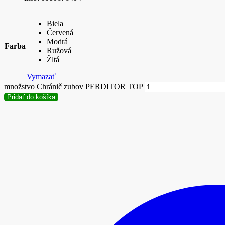
Biela
Červená
Modrá
Farba
Ružová
Žltá
Vymazať
množstvo Chránič zubov PERDITOR TOP
Pridať do košíka