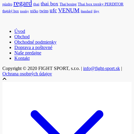
regard
thai box
púzdro
thai
Thai boxing
Thai box trenky PERDITOR
ufc
VENUM
twins
thajský box
tričko
trenky
štandard
šípy
Úvod
Obchod
Obchodné podmienky
Doprava a poštovné
Naše predajne
Kontakt
Copyright © 2020 FIGHT SPORT, s.r.o. |
info@fight-sport.sk
|
Ochrana osobných údajov