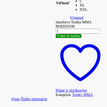
L
Veľkosť
XL
XXL
Vymazať
množstvo Šortky MMA
PERDITOR
Pridať do košíka
Pridať k obľúbeným
Kategória:
Šortky MMA
Popis
Ďalšie informácie