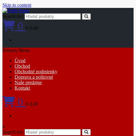
Skip to content
Search for:
0
€ 0,00
Primary Menu
Úvod
Obchod
Obchodné podmienky
Doprava a poštovné
Naše predajne
Kontakt
0
€ 0,00
x
Search for: