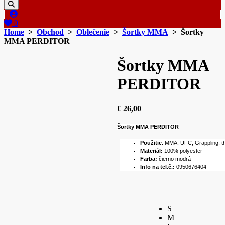
0
Home
>
Obchod
>
Oblečenie
>
Šortky MMA
> Šortky
MMA PERDITOR
Šortky MMA
PERDITOR
€
26,00
Šortky MMA PERDITOR
Použitie
: MMA, UFC, Grappling, 
Materiál:
100% polyester
Farba:
čierno modrá
Info na tel.č.:
0950676404
S
M