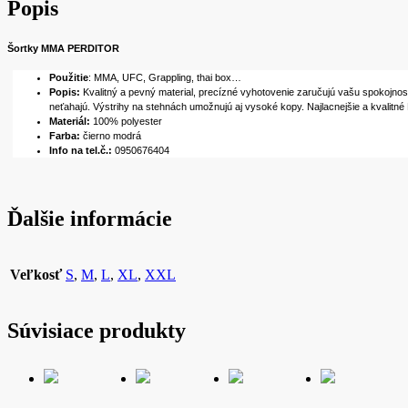
Popis
Šortky MMA PERDITOR
Použitie
: MMA, UFC, Grappling, thai box…
Popis:
Kvalitný a pevný material, precízné vyhotovenie zaručujú vašu spokojnos
neťahajú. Výstrihy na stehnách umožnujú aj vysoké kopy. N
ajlacnejšie a kvalitn
Materiál:
100% polyester
Farba:
čierno modrá
Info na tel.č.:
0950676404
Ďalšie informácie
Veľkosť
S
,
M
,
L
,
XL
,
XXL
Súvisiace produkty