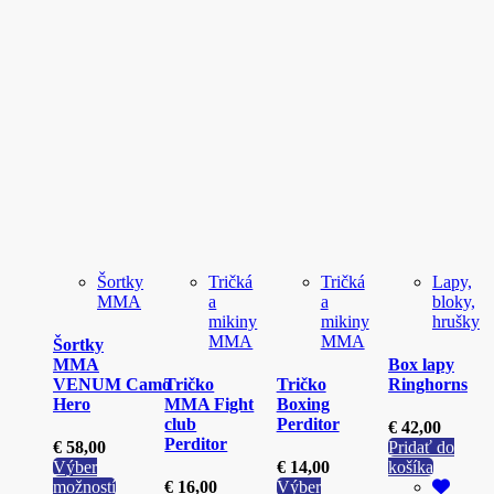
Šortky
Tričká
Tričká
Lapy,
MMA
a
a
bloky,
mikiny
mikiny
hrušky
MMA
MMA
Šortky
MMA
Box lapy
VENUM Camo
Tričko
Tričko
Ringhorns
Hero
MMA Fight
Boxing
club
Perditor
€
42,00
Perditor
€
58,00
Pridať do
Výber
€
14,00
košíka
možností
€
16,00
Výber