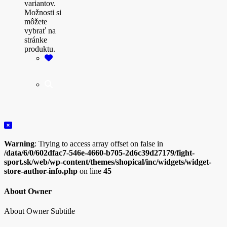
variantov.
Možnosti si
môžete
vybrať na
stránke
produktu.
Warning
: Trying to access array offset on false in
/data/6/0/602dfac7-546e-4660-b705-2d6c39d27179/fight-
sport.sk/web/wp-content/themes/shopical/inc/widgets/widget-
store-author-info.php
on line
45
About Owner
About Owner Subtitle