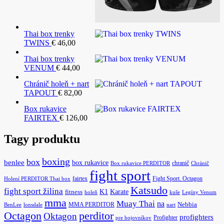
Thai box trenky
TWINS
€
46,00
Thai box trenky
VENUM
€
44,00
Chránič holeň + nart
TAPOUT
€
82,00
Box rukavice
FAIRTEX
€
126,00
Tagy produktu
boxing
box
benlee
box rukavice
chranič
Box rukavice PERDITOR
Chránič
fight sport
fairtex
Fight Sport. Octagon
Holení PERDITOR Thai box
Katsudo
fight sport žilina
K1
Karate
fitness
holeň
kuše
Legíny Venum
mma
Muay Thai
na
MMA PERDITOR
Nebbia
BenLee
lonsdale
nart
Octagon
perditor
Oktagon
profighters
Profighter
pre bojovníkov