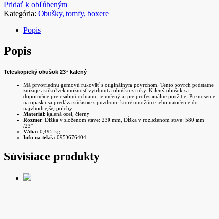
Pridať k obľúbeným
Kategória:
Obušky, tomfy, boxere
Popis
Popis
Teleskopický obušok 23“ kalený
Má prvotriednu gumovú rukoväť s originálnym povrchom. Tento povrch podstatne
znižuje akúkoľvek možnosť vytrhnutia obušku z ruky. Kalený obušok sa
doporučuje pre osobnú ochranu, je určený aj pre profesionálne použitie. Pre nosenie
na opasku sa predáva súčastne s puzdrom, ktoré umožňuje jeho natočenie do
najvhodnejšej polohy.
Materiál
: kalená ocel, čierny
Rozmer
: Dĺžka v zloženom stave: 230 mm, Dĺžka v rozloženom stave: 580 mm
/23″
Váha:
0,495 kg
Info na tel.č.:
0950676404
Súvisiace produkty