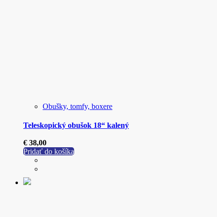
Obušky, tomfy, boxere
Teleskopický obušok 18“ kalený
€
38,00
Pridať do košíka