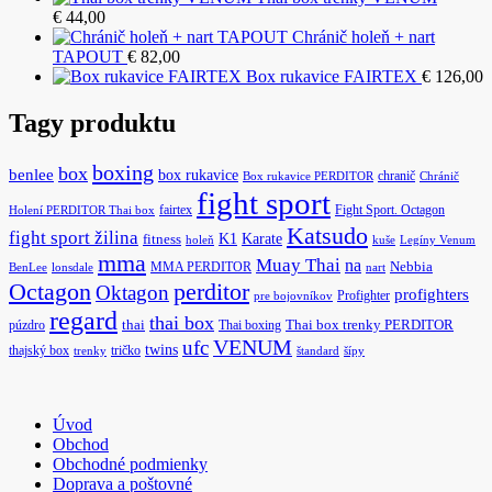
€
44,00
Chránič holeň + nart
TAPOUT
€
82,00
Box rukavice FAIRTEX
€
126,00
Tagy produktu
boxing
box
benlee
box rukavice
chranič
Box rukavice PERDITOR
Chránič
fight sport
fairtex
Fight Sport. Octagon
Holení PERDITOR Thai box
Katsudo
fight sport žilina
K1
Karate
fitness
holeň
kuše
Legíny Venum
mma
Muay Thai
na
MMA PERDITOR
Nebbia
BenLee
lonsdale
nart
Octagon
perditor
Oktagon
profighters
Profighter
pre bojovníkov
regard
thai box
púzdro
thai
Thai boxing
Thai box trenky PERDITOR
ufc
VENUM
twins
thajský box
tričko
trenky
štandard
šípy
Úvod
Obchod
Obchodné podmienky
Doprava a poštovné