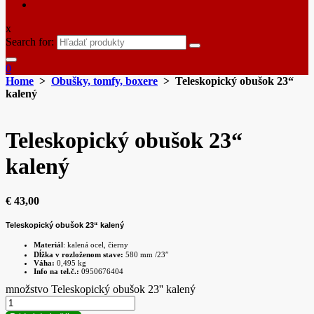
x
Search for:
0
Home
>
Obušky, tomfy, boxere
> Teleskopický obušok 23“
kalený
Teleskopický obušok 23“
kalený
€
43,00
Teleskopický obušok 23“ kalený
Materiál
: kalená ocel, čierny
Dĺžka v rozloženom stave:
580 mm /23″
Váha:
0,495 kg
Info na tel.č.:
0950676404
množstvo Teleskopický obušok 23'' kalený