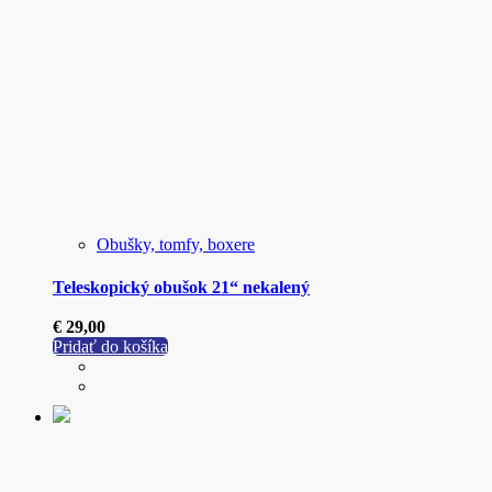
Obušky, tomfy, boxere
Teleskopický obušok 21“ nekalený
€
29,00
Pridať do košíka