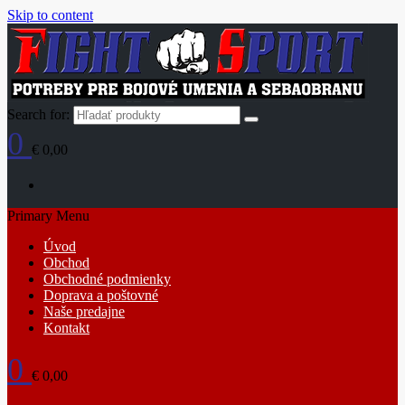
Skip to content
Search for:
0
€ 0,00
Primary Menu
Úvod
Obchod
Obchodné podmienky
Doprava a poštovné
Naše predajne
Kontakt
0
€ 0,00