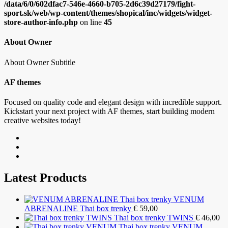
/data/6/0/602dfac7-546e-4660-b705-2d6c39d27179/fight-
sport.sk/web/wp-content/themes/shopical/inc/widgets/widget-
store-author-info.php
on line
45
About Owner
About Owner Subtitle
AF themes
Focused on quality code and elegant design with incredible support.
Kickstart your next project with AF themes, start building modern
creative websites today!
Latest Products
VENUM
ABRENALINE Thai box trenky
€
59,00
Thai box trenky TWINS
€
46,00
Thai box trenky VENUM