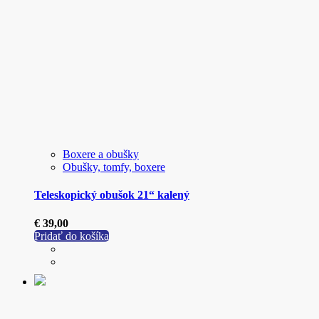
Boxere a obušky
Obušky, tomfy, boxere
Teleskopický obušok 21“ kalený
€
39,00
Pridať do košíka