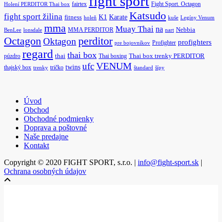
fight sport
fairtex
Fight Sport. Octagon
Holení PERDITOR Thai box
Katsudo
fight sport žilina
K1
Karate
fitness
holeň
kuše
Legíny Venum
mma
Muay Thai
na
MMA PERDITOR
Nebbia
BenLee
lonsdale
nart
Octagon
perditor
Oktagon
profighters
Profighter
pre bojovníkov
regard
thai box
púzdro
thai
Thai boxing
Thai box trenky PERDITOR
ufc
VENUM
twins
thajský box
tričko
trenky
štandard
šípy
Úvod
Obchod
Obchodné podmienky
Doprava a poštovné
Naše predajne
Kontakt
Copyright © 2020 FIGHT SPORT, s.r.o. |
info@fight-sport.sk
|
Ochrana osobných údajov