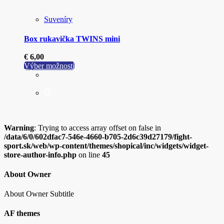
Suveníry
Box rukavička TWINS mini
€
6,00
Tento
Výber možností
produkt
má
viacero
variantov.
Možnosti
si
Warning
: Trying to access array offset on false in
môžete
/data/6/0/602dfac7-546e-4660-b705-2d6c39d27179/fight-
vybrať
sport.sk/web/wp-content/themes/shopical/inc/widgets/widget-
na
store-author-info.php
on line
45
stránke
produktu.
About Owner
About Owner Subtitle
AF themes