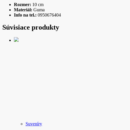
Rozmer:
10 cm
Materiál:
Guma
Info na tel.:
0950676404
Súvisiace produkty
Suveníry