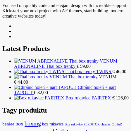
Focused on quality code and elegant design with incredible support.
Kickstart your next project with AF themes, start building modern
creative websites today!
Latest Products
VENUM
ABRENALINE Thai box trenky
€
59,00
Thai box trenky TWINS
€
46,00
Thai box trenky VENUM
€
44,00
Chránič holeň + nart
TAPOUT
€
82,00
Box rukavice FAIRTEX
€
126,00
Tagy produktu
boxing
box
benlee
box rukavice
chranič
Box rukavice PERDITOR
Chránič