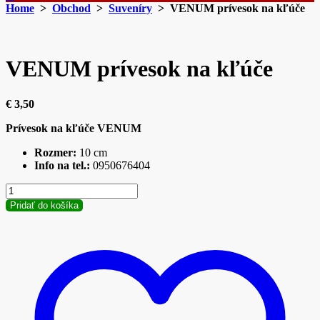
Home
>
Obchod
>
Suveníry
> VENUM prívesok na kľúče
VENUM prívesok na kľúče
€
3,50
Prívesok na kľúče VENUM
Rozmer:
10 cm
Info na tel.:
0950676404
množstvo
VENUM
Pridať do košíka
prívesok
na
kľúče