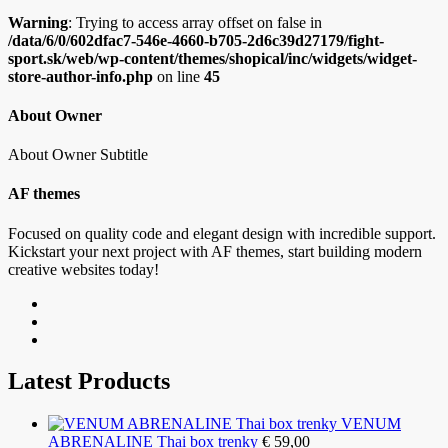
Warning
: Trying to access array offset on false in
/data/6/0/602dfac7-546e-4660-b705-2d6c39d27179/fight-
sport.sk/web/wp-content/themes/shopical/inc/widgets/widget-
store-author-info.php
on line
45
About Owner
About Owner Subtitle
AF themes
Focused on quality code and elegant design with incredible support.
Kickstart your next project with AF themes, start building modern
creative websites today!
Latest Products
VENUM
ABRENALINE Thai box trenky
€
59,00