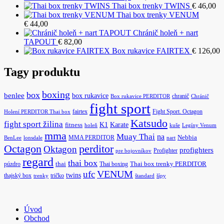
Thai box trenky TWINS
€
46,00
Thai box trenky VENUM
€
44,00
Chránič holeň + nart
TAPOUT
€
82,00
Box rukavice FAIRTEX
€
126,00
Tagy produktu
boxing
box
benlee
box rukavice
chranič
Box rukavice PERDITOR
Chránič
fight sport
fairtex
Fight Sport. Octagon
Holení PERDITOR Thai box
Katsudo
fight sport žilina
K1
Karate
fitness
holeň
kuše
Legíny Venum
mma
Muay Thai
na
MMA PERDITOR
Nebbia
BenLee
lonsdale
nart
Octagon
perditor
Oktagon
profighters
Profighter
pre bojovníkov
regard
thai box
púzdro
thai
Thai boxing
Thai box trenky PERDITOR
ufc
VENUM
twins
thajský box
tričko
trenky
štandard
šípy
Úvod
Obchod