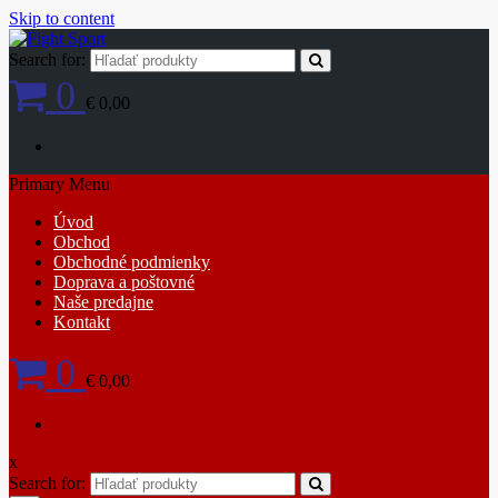
Skip to content
Search for:
0
€ 0,00
Primary Menu
Úvod
Obchod
Obchodné podmienky
Doprava a poštovné
Naše predajne
Kontakt
0
€ 0,00
x
Search for: