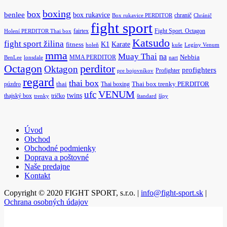
boxing
box
benlee
box rukavice
chranič
Box rukavice PERDITOR
Chránič
fight sport
fairtex
Fight Sport. Octagon
Holení PERDITOR Thai box
Katsudo
fight sport žilina
K1
Karate
fitness
holeň
kuše
Legíny Venum
mma
Muay Thai
na
MMA PERDITOR
Nebbia
BenLee
lonsdale
nart
Octagon
perditor
Oktagon
profighters
Profighter
pre bojovníkov
regard
thai box
púzdro
thai
Thai boxing
Thai box trenky PERDITOR
ufc
VENUM
twins
thajský box
tričko
trenky
štandard
šípy
Úvod
Obchod
Obchodné podmienky
Doprava a poštovné
Naše predajne
Kontakt
Copyright © 2020 FIGHT SPORT, s.r.o. |
info@fight-sport.sk
|
Ochrana osobných údajov