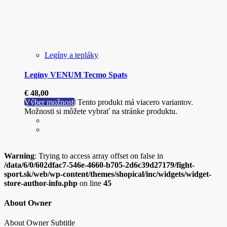
Legíny a tepláky
Legíny VENUM Tecmo Spats
€
48,00
Výber možností
Tento produkt má viacero variantov.
Možnosti si môžete vybrať na stránke produktu.
Warning
: Trying to access array offset on false in
/data/6/0/602dfac7-546e-4660-b705-2d6c39d27179/fight-
sport.sk/web/wp-content/themes/shopical/inc/widgets/widget-
store-author-info.php
on line
45
About Owner
About Owner Subtitle