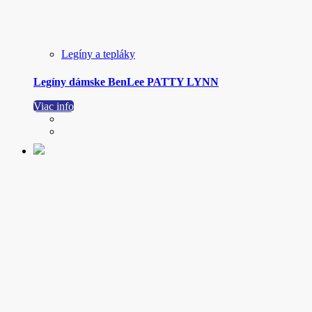
Legíny a tepláky
Legíny dámske BenLee PATTY LYNN
Viac info