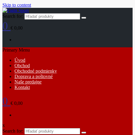
Skip to content
Search for:
0
€ 0,00
Primary Menu
Úvod
Obchod
Obchodné podmienky
Doprava a poštovné
Naše predajne
Kontakt
0
€ 0,00
x
Search for: