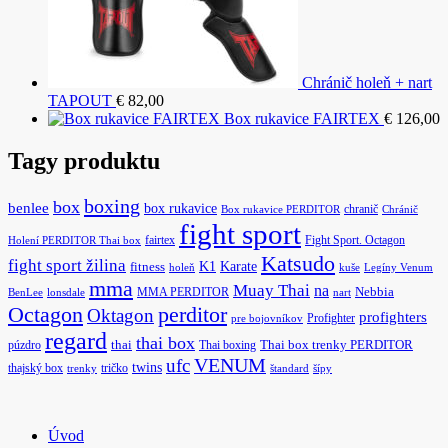
Chránič holeň + nart
TAPOUT
€
82,00
Box rukavice FAIRTEX
€
126,00
Tagy produktu
boxing
box
benlee
box rukavice
chranič
Box rukavice PERDITOR
Chránič
fight sport
fairtex
Fight Sport. Octagon
Holení PERDITOR Thai box
Katsudo
fight sport žilina
K1
Karate
fitness
holeň
kuše
Legíny Venum
mma
Muay Thai
na
MMA PERDITOR
Nebbia
BenLee
lonsdale
nart
Octagon
perditor
Oktagon
profighters
Profighter
pre bojovníkov
regard
thai box
púzdro
thai
Thai boxing
Thai box trenky PERDITOR
ufc
VENUM
twins
thajský box
tričko
trenky
štandard
šípy
Úvod