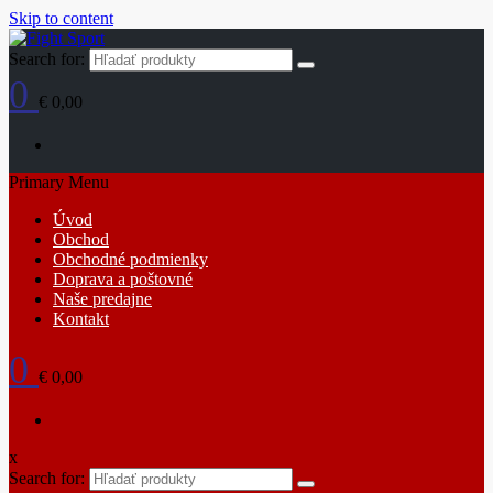
Skip to content
Search for:
0
€ 0,00
Primary Menu
Úvod
Obchod
Obchodné podmienky
Doprava a poštovné
Naše predajne
Kontakt
0
€ 0,00
x
Search for: