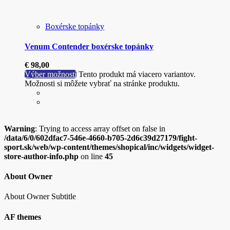
Boxérske topánky
Venum Contender boxérske topánky
€
98,00
Výber možností
Tento produkt má viacero variantov.
Možnosti si môžete vybrať na stránke produktu.
Warning
: Trying to access array offset on false in
/data/6/0/602dfac7-546e-4660-b705-2d6c39d27179/fight-
sport.sk/web/wp-content/themes/shopical/inc/widgets/widget-
store-author-info.php
on line
45
About Owner
About Owner Subtitle
AF themes