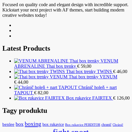
Focused on quality code and elegant design with incredible support.
Kickstart your next project with AF themes, start building modern
creative websites today!
Latest Products
VENUM
ABRENALINE Thai box trenky
€
59,00
Thai box trenky TWINS
€
46,00
Thai box trenky VENUM
€
44,00
Chránič holeň + nart
TAPOUT
€
82,00
Box rukavice FAIRTEX
€
126,00
Tagy produktu
boxing
box
benlee
box rukavice
chranič
Box rukavice PERDITOR
Chránič
fight sport