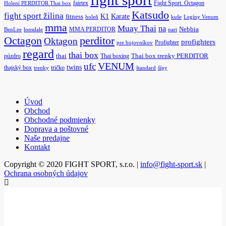
fairtex
Fight Sport. Octagon
Holení PERDITOR Thai box
Katsudo
fight sport žilina
K1
Karate
fitness
holeň
kuše
Legíny Venum
mma
Muay Thai
na
MMA PERDITOR
Nebbia
BenLee
lonsdale
nart
Octagon
perditor
Oktagon
profighters
Profighter
pre bojovníkov
regard
thai box
púzdro
thai
Thai boxing
Thai box trenky PERDITOR
ufc
VENUM
twins
thajský box
tričko
trenky
štandard
šípy
Úvod
Obchod
Obchodné podmienky
Doprava a poštovné
Naše predajne
Kontakt
Copyright © 2020 FIGHT SPORT, s.r.o. |
info@fight-sport.sk
|
Ochrana osobných údajov