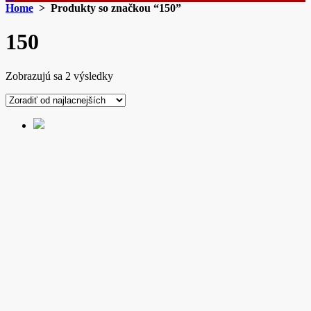
Home
> Produkty so značkou “150”
150
Zoradené
Zobrazujú sa 2 výsledky
podľa
ceny:
od
najnižšej
po
najvyššiu