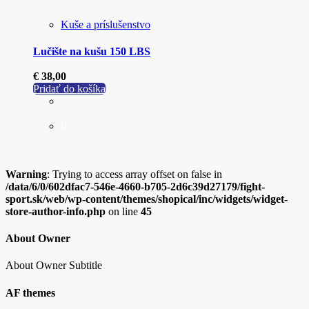
Kuše a príslušenstvo
Lučište na kušu 150 LBS
€
38,00
Pridať do košíka
Warning
: Trying to access array offset on false in
/data/6/0/602dfac7-546e-4660-b705-2d6c39d27179/fight-
sport.sk/web/wp-content/themes/shopical/inc/widgets/widget-
store-author-info.php
on line
45
About Owner
About Owner Subtitle
AF themes