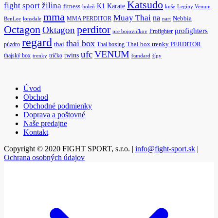
Katsudo
fight sport žilina
K1
Karate
fitness
holeň
kuše
Legíny Venum
mma
Muay Thai
na
MMA PERDITOR
Nebbia
BenLee
lonsdale
nart
Octagon
perditor
Oktagon
profighters
Profighter
pre bojovníkov
regard
thai box
púzdro
thai
Thai boxing
Thai box trenky PERDITOR
ufc
VENUM
twins
thajský box
tričko
trenky
štandard
šípy
Úvod
Obchod
Obchodné podmienky
Doprava a poštovné
Naše predajne
Kontakt
Copyright © 2020 FIGHT SPORT, s.r.o. |
info@fight-sport.sk
|
Ochrana osobných údajov