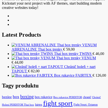
Kickstart your next project with AF themes, start building modern
creative websites today!
Latest Products
VENUM
ABRENALINE Thai box trenky
€
59,00
Thai box trenky TWINS
€
46,00
Thai box trenky VENUM
€
44,00
Chránič holeň + nart
TAPOUT
€
82,00
Box rukavice FAIRTEX
€
126,00
Tagy produktu
boxing
box
benlee
box rukavice
chranič
Box rukavice PERDITOR
Chránič
fight sport
fairtex
Fight Sport. Octagon
Holení PERDITOR Thai box