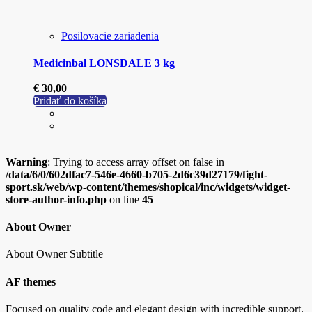
Posilovacie zariadenia
Medicinbal LONSDALE 3 kg
€
30,00
Pridať do košíka
Warning
: Trying to access array offset on false in
/data/6/0/602dfac7-546e-4660-b705-2d6c39d27179/fight-
sport.sk/web/wp-content/themes/shopical/inc/widgets/widget-
store-author-info.php
on line
45
About Owner
About Owner Subtitle
AF themes
Focused on quality code and elegant design with incredible support.