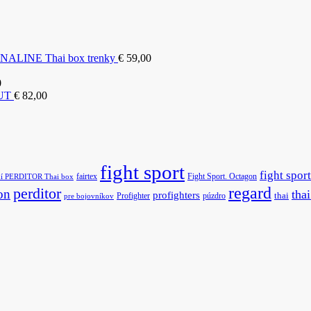
LINE Thai box trenky
€
59,00
0
OUT
€
82,00
fight sport
fight sport
fairtex
Fight Sport. Octagon
ní PERDITOR Thai box
regard
perditor
on
tha
profighters
Profighter
púzdro
thai
pre bojovníkov