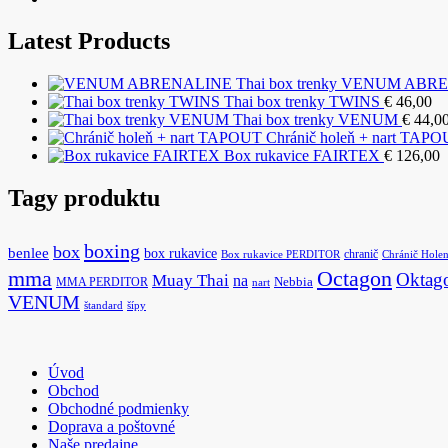
Latest Products
VENUM ABRENA
Thai box trenky TWINS
€
46,00
Thai box trenky VENUM
€
44,0
Chránič holeň + nart TAP
Box rukavice FAIRTEX
€
126,00
Tagy produktu
boxing
box
benlee
box rukavice
chranič
Box rukavice PERDITOR
Chránič Hole
Octagon
mma
Oktag
Muay Thai
na
MMA PERDITOR
Nebbia
nart
VENUM
štandard
šípy
Úvod
Obchod
Obchodné podmienky
Doprava a poštovné
Naše predajne