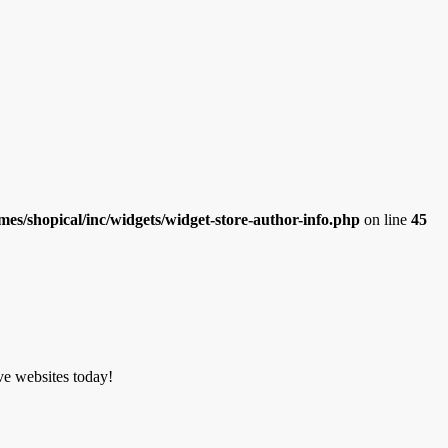
es/shopical/inc/widgets/widget-store-author-info.php
on line
45
ve websites today!