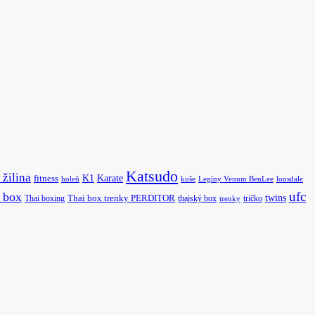
Katsudo
 žilina
K1
Karate
fitness
holeň
kuše
Legíny Venum BenLee
lonsdale
ufc
i box
twins
Thai boxing
Thai box trenky PERDITOR
thajský box
tričko
trenky