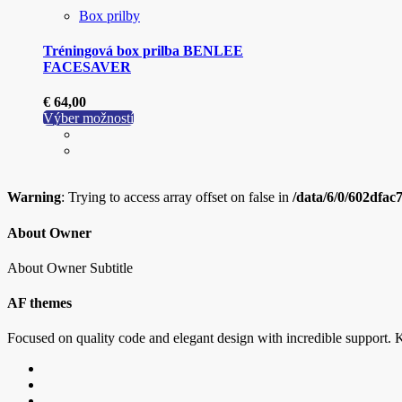
Box prilby
Tréningová box prilba BENLEE
FACESAVER
€
64,00
Tento
Výber možností
produkt
má
viacero
variantov.
Warning
: Trying to access array offset on false in
/data/6/0/602dfac
Možnosti
si
môžete
About Owner
vybrať
na
About Owner Subtitle
stránke
produktu.
AF themes
Focused on quality code and elegant design with incredible support. K