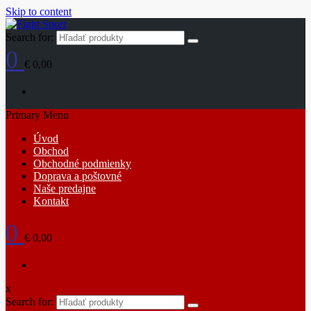
Skip to content
Search for:
0
€ 0,00
Primary Menu
Úvod
Obchod
Obchodné podmienky
Doprava a poštovné
Naše predajne
Kontakt
0
€ 0,00
x
Search for: