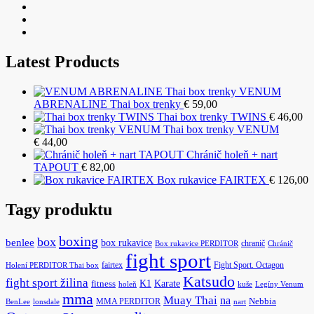
Latest Products
VENUM
ABRENALINE Thai box trenky
€
59,00
Thai box trenky TWINS
€
46,00
Thai box trenky VENUM
€
44,00
Chránič holeň + nart
TAPOUT
€
82,00
Box rukavice FAIRTEX
€
126,00
Tagy produktu
boxing
box
benlee
box rukavice
chranič
Box rukavice PERDITOR
Chránič
fight sport
fairtex
Fight Sport. Octagon
Holení PERDITOR Thai box
Katsudo
fight sport žilina
K1
Karate
fitness
holeň
kuše
Legíny Venum
mma
Muay Thai
na
MMA PERDITOR
Nebbia
BenLee
lonsdale
nart