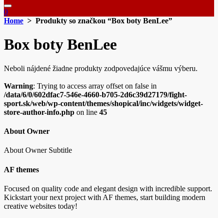
0
Home
> Produkty so značkou “Box boty BenLee”
Box boty BenLee
Neboli nájdené žiadne produkty zodpovedajúce vášmu výberu.
Warning
: Trying to access array offset on false in
/data/6/0/602dfac7-546e-4660-b705-2d6c39d27179/fight-
sport.sk/web/wp-content/themes/shopical/inc/widgets/widget-
store-author-info.php
on line
45
About Owner
About Owner Subtitle
AF themes
Focused on quality code and elegant design with incredible support.
Kickstart your next project with AF themes, start building modern
creative websites today!