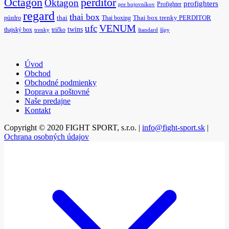
Octagon
perditor
Oktagon
profighters
Profighter
pre bojovníkov
regard
thai box
púzdro
thai
Thai boxing
Thai box trenky PERDITOR
ufc
VENUM
twins
thajský box
tričko
trenky
štandard
šípy
Úvod
Obchod
Obchodné podmienky
Doprava a poštovné
Naše predajne
Kontakt
Copyright © 2020 FIGHT SPORT, s.r.o. |
info@fight-sport.sk
|
Ochrana osobných údajov