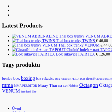
Latest Products
VENUM ABRENA
Thai box trenky TWINS
€
46,00
Thai box trenky VENUM
€
44,0
Chránič holeň + nart TAP
Box rukavice FAIRTEX
€
126,00
Tagy produktu
boxing
box
benlee
box rukavice
chranič
Box rukavice PERDITOR
Chránič Hole
Octagon
mma
Oktag
Muay Thai
na
MMA PERDITOR
Nebbia
nart
VENUM
štandard
šípy
Úvod