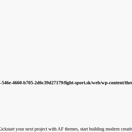
7-546e-4660-b705-2d6c39d27179/fight-sport.sk/web/wp-content/them
ickstart your next project with AF themes, start building modern creati