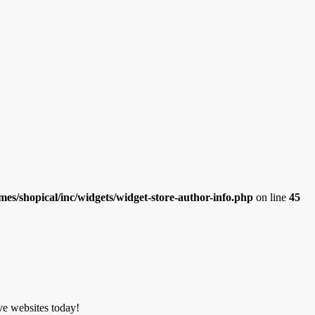
es/shopical/inc/widgets/widget-store-author-info.php
on line
45
ve websites today!