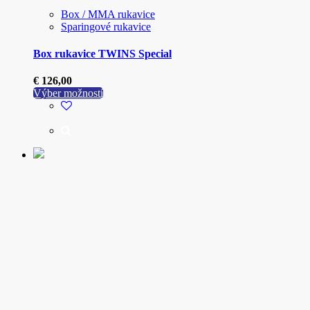
Box / MMA rukavice
Sparingové rukavice
Box rukavice TWINS Special
€
126,00
Tento
Výber možností
produkt
má
viacero
variantov.
Možnosti
si
môžete
vybrať
na
stránke
produktu.