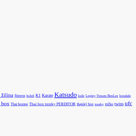
Katsudo
 žilina
K1
Karate
fitness
holeň
kuše
Legíny Venum BenLee
lonsdale
ufc
i box
twins
Thai boxing
Thai box trenky PERDITOR
thajský box
tričko
trenky