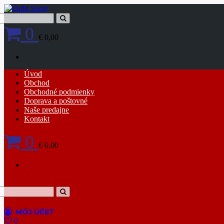
Skip
to
content
0
€ 0,00
Primary
Úvod
Menu
Obchod
Obchodné podmienky
Doprava a poštovné
Naše predajne
Kontakt
0
€ 0,00
0