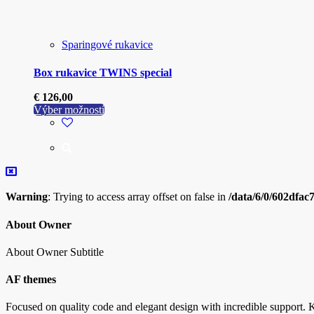
Sparingové rukavice
Box rukavice TWINS special
€
126,00
Tento
Výber možností
produkt
má
viacero
variantov.
Možnosti
si
Warning
: Trying to access array offset on false in
/data/6/0/602dfac
môžete
vybrať
na
About Owner
stránke
produktu.
About Owner Subtitle
AF themes
Focused on quality code and elegant design with incredible support. K