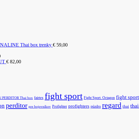
LINE Thai box trenky
€
59,00
0
OUT
€
82,00
fight sport
fight sport
fairtex
Fight Sport. Octagon
ní PERDITOR Thai box
regard
perditor
on
tha
profighters
Profighter
púzdro
thai
pre bojovníkov