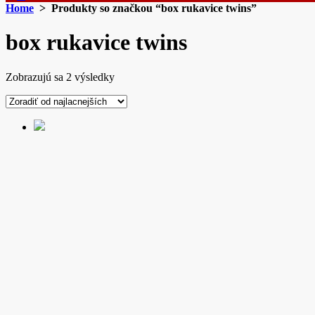
Home
> Produkty so značkou “box rukavice twins”
box rukavice twins
Zoradené
Zobrazujú sa 2 výsledky
podľa
ceny:
od
najnižšej
po
najvyššiu