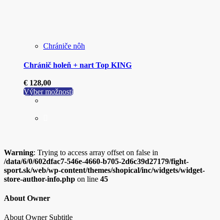
Chrániče nôh
Chránič holeň + nart Top KING
€
128,00
Tento
Výber možností
produkt
má
viacero
variantov.
Možnosti
si
Warning
: Trying to access array offset on false in
môžete
/data/6/0/602dfac7-546e-4660-b705-2d6c39d27179/fight-
vybrať
sport.sk/web/wp-content/themes/shopical/inc/widgets/widget-
na
store-author-info.php
on line
45
stránke
produktu.
About Owner
About Owner Subtitle