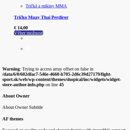
Tričká a mikiny MMA
Tričko Muay Thai Perdiror
€
14,00
Tento
Výber možností
produkt
má
viacero
variantov.
Možnosti
si
Warning
: Trying to access array offset on false in
môžete
/data/6/0/602dfac7-546e-4660-b705-2d6c39d27179/fight-
vybrať
sport.sk/web/wp-content/themes/shopical/inc/widgets/widget-
na
store-author-info.php
on line
45
stránke
produktu.
About Owner
About Owner Subtitle
AF themes