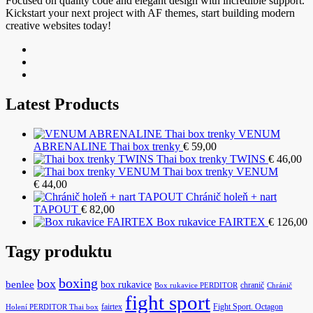
Focused on quality code and elegant design with incredible support.
Kickstart your next project with AF themes, start building modern
creative websites today!
Latest Products
VENUM
ABRENALINE Thai box trenky
€
59,00
Thai box trenky TWINS
€
46,00
Thai box trenky VENUM
€
44,00
Chránič holeň + nart
TAPOUT
€
82,00
Box rukavice FAIRTEX
€
126,00
Tagy produktu
boxing
box
benlee
box rukavice
chranič
Box rukavice PERDITOR
Chránič
fight sport
fairtex
Fight Sport. Octagon
Holení PERDITOR Thai box