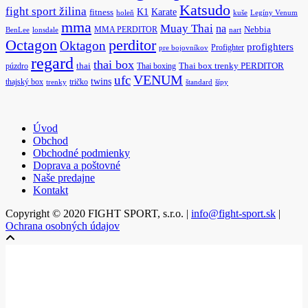
Katsudo
fight sport žilina
K1
Karate
fitness
holeň
kuše
Legíny Venum
mma
Muay Thai
na
MMA PERDITOR
Nebbia
BenLee
lonsdale
nart
Octagon
perditor
Oktagon
profighters
Profighter
pre bojovníkov
regard
thai box
púzdro
thai
Thai boxing
Thai box trenky PERDITOR
ufc
VENUM
twins
thajský box
tričko
trenky
štandard
šípy
Úvod
Obchod
Obchodné podmienky
Doprava a poštovné
Naše predajne
Kontakt
Copyright © 2020 FIGHT SPORT, s.r.o. |
info@fight-sport.sk
|
Ochrana osobných údajov