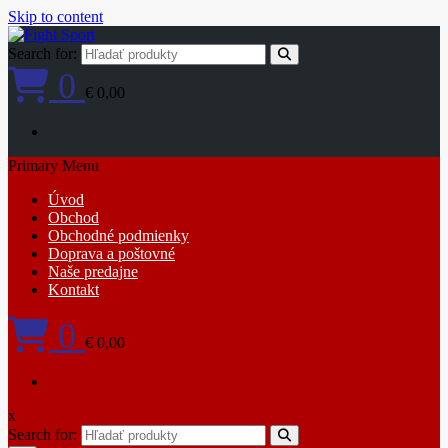
Skip to content
Search for:
0
€ 0,00
Primary Menu
Úvod
Obchod
Obchodné podmienky
Doprava a poštovné
Naše predajne
Kontakt
0
€ 0,00
x
Search for: