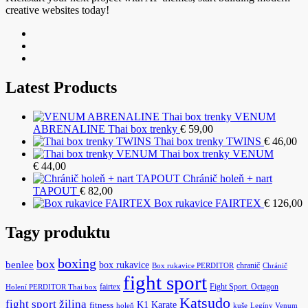
creative websites today!
Latest Products
VENUM
ABRENALINE Thai box trenky
€
59,00
Thai box trenky TWINS
€
46,00
Thai box trenky VENUM
€
44,00
Chránič holeň + nart
TAPOUT
€
82,00
Box rukavice FAIRTEX
€
126,00
Tagy produktu
boxing
box
benlee
box rukavice
chranič
Box rukavice PERDITOR
Chránič
fight sport
fairtex
Fight Sport. Octagon
Holení PERDITOR Thai box
Katsudo
fight sport žilina
K1
Karate
fitness
holeň
kuše
Legíny Venum