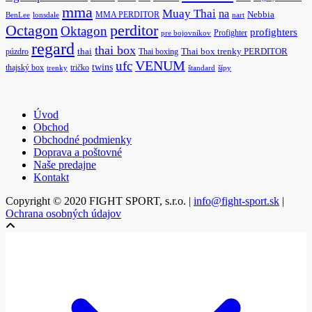
mma
Muay Thai
na
MMA PERDITOR
Nebbia
BenLee
lonsdale
nart
Octagon
perditor
Oktagon
profighters
Profighter
pre bojovníkov
regard
thai box
púzdro
thai
Thai boxing
Thai box trenky PERDITOR
ufc
VENUM
twins
thajský box
tričko
trenky
štandard
šípy
Úvod
Obchod
Obchodné podmienky
Doprava a poštovné
Naše predajne
Kontakt
Copyright © 2020 FIGHT SPORT, s.r.o. |
info@fight-sport.sk
|
Ochrana osobných údajov