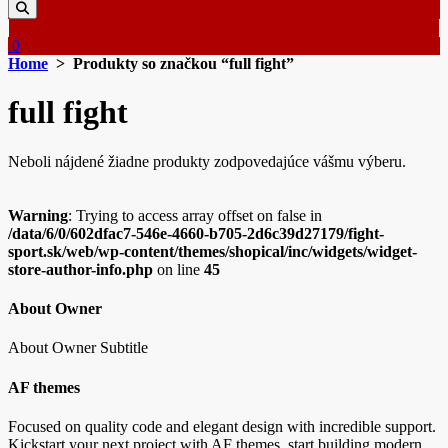
0
Home
> Produkty so značkou “full fight”
full fight
Neboli nájdené žiadne produkty zodpovedajúce vášmu výberu.
Warning
: Trying to access array offset on false in
/data/6/0/602dfac7-546e-4660-b705-2d6c39d27179/fight-
sport.sk/web/wp-content/themes/shopical/inc/widgets/widget-
store-author-info.php
on line
45
About Owner
About Owner Subtitle
AF themes
Focused on quality code and elegant design with incredible support.
Kickstart your next project with AF themes, start building modern