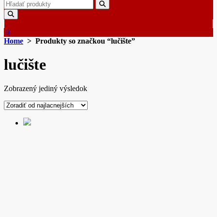
Search
for:
0
Home
> Produkty so značkou “lučište”
lučište
Zobrazený jediný výsledok