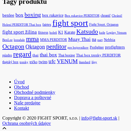
Tagy produktu
boxing
box
benlee
box rukavice
chranič
Box rukavice PERDITOR
Chránič
fight sport
fairtex
Fight Sport. Octagon
Holení PERDITOR Thai box
Katsudo
fight sport žilina
K1
Karate
fitness
holeň
kuše
Legíny Venum
mma
Muay Thai
na
MMA PERDITOR
Nebbia
BenLee
lonsdale
nart
Octagon
perditor
Oktagon
profighters
Profighter
pre bojovníkov
regard
thai box
púzdro
thai
Thai boxing
Thai box trenky PERDITOR
ufc
VENUM
twins
thajský box
tričko
trenky
štandard
šípy
Úvod
Obchod
Obchodné podmienky
Doprava a poštovné
Naše predajne
Kontakt
Copyright © 2020 FIGHT SPORT, s.r.o. |
info@fight-sport.sk
|
Ochrana osobných údajov