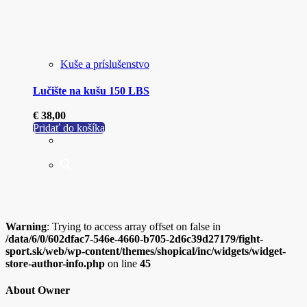
Kuše a príslušenstvo
Lučište na kušu 150 LBS
€
38,00
Pridať do košíka
Warning
: Trying to access array offset on false in
/data/6/0/602dfac7-546e-4660-b705-2d6c39d27179/fight-
sport.sk/web/wp-content/themes/shopical/inc/widgets/widget-
store-author-info.php
on line
45
About Owner