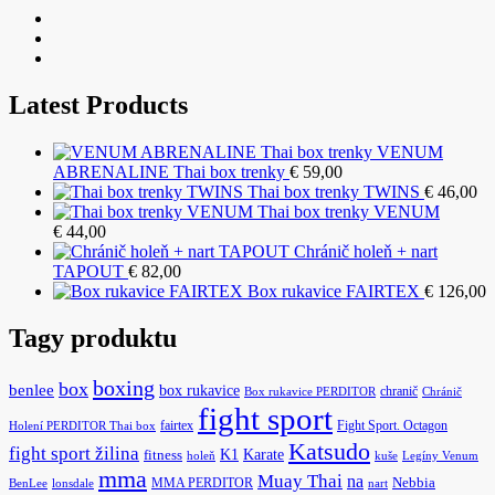
Latest Products
VENUM
ABRENALINE Thai box trenky
€
59,00
Thai box trenky TWINS
€
46,00
Thai box trenky VENUM
€
44,00
Chránič holeň + nart
TAPOUT
€
82,00
Box rukavice FAIRTEX
€
126,00
Tagy produktu
boxing
box
benlee
box rukavice
chranič
Box rukavice PERDITOR
Chránič
fight sport
fairtex
Fight Sport. Octagon
Holení PERDITOR Thai box
Katsudo
fight sport žilina
K1
Karate
fitness
holeň
kuše
Legíny Venum
mma
Muay Thai
na
MMA PERDITOR
Nebbia
BenLee
lonsdale
nart