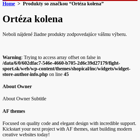
Home
> Produkty so značkou “Ortéza kolena”
Ortéza kolena
Neboli nájdené žiadne produkty zodpovedajúce vášmu výberu.
Warning
: Trying to access array offset on false in
/data/6/0/602dfac7-546e-4660-b705-2d6c39d27179/fight-
sport.sk/web/wp-content/themes/shopical/inc/widgets/widget-
store-author-info.php
on line
45
About Owner
About Owner Subtitle
AF themes
Focused on quality code and elegant design with incredible support.
Kickstart your next project with AF themes, start building modern
creative websites today!