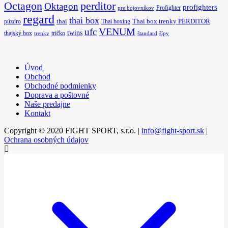
Octagon
perditor
Oktagon
profighters
Profighter
pre bojovníkov
regard
thai box
púzdro
thai
Thai boxing
Thai box trenky PERDITOR
ufc
VENUM
twins
thajský box
tričko
trenky
štandard
šípy
Úvod
Obchod
Obchodné podmienky
Doprava a poštovné
Naše predajne
Kontakt
Copyright © 2020 FIGHT SPORT, s.r.o. |
info@fight-sport.sk
|
Ochrana osobných údajov