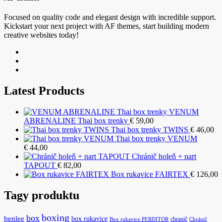
Focused on quality code and elegant design with incredible support.
Kickstart your next project with AF themes, start building modern
creative websites today!
Latest Products
VENUM
ABRENALINE Thai box trenky
€
59,00
Thai box trenky TWINS
€
46,00
Thai box trenky VENUM
€
44,00
Chránič holeň + nart
TAPOUT
€
82,00
Box rukavice FAIRTEX
€
126,00
Tagy produktu
boxing
box
benlee
box rukavice
chranič
Box rukavice PERDITOR
Chránič