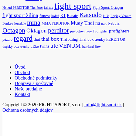
fight sport
fairtex
Fight Sport. Octagon
Holení PERDITOR Thai box
Katsudo
fight sport žilina
K1
Karate
fitness
holeň
kuše
Legíny Venum
mma
Muay Thai
na
MMA PERDITOR
Nebbia
BenLee
lonsdale
nart
Octagon
perditor
Oktagon
profighters
Profighter
pre bojovníkov
regard
thai box
púzdro
thai
Thai boxing
Thai box trenky PERDITOR
ufc
VENUM
twins
thajský box
tričko
trenky
štandard
šípy
Úvod
Obchod
Obchodné podmienky
Doprava a poštovné
Naše predajne
Kontakt
Copyright © 2020 FIGHT SPORT, s.r.o. |
info@fight-sport.sk
|
Ochrana osobných údajov