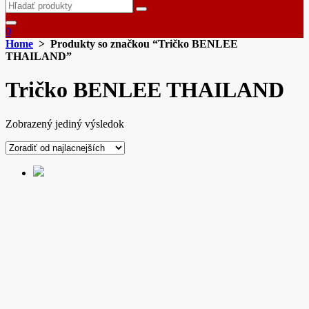
Search
for:
0
Home
> Produkty so značkou “Tričko BENLEE
THAILAND”
Tričko BENLEE THAILAND
Zobrazený jediný výsledok