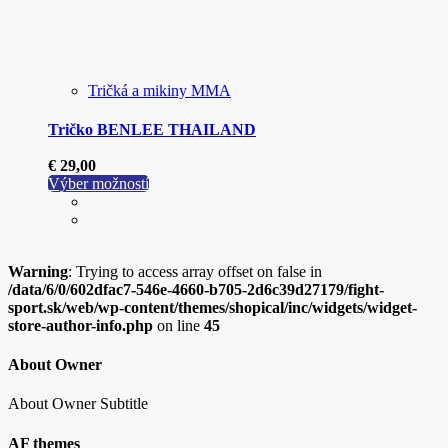
Tričká a mikiny MMA
Tričko BENLEE THAILAND
€
29,00
Tento
Výber možností
produkt
má
viacero
variantov.
Warning
: Trying to access array offset on false in
Možnosti
/data/6/0/602dfac7-546e-4660-b705-2d6c39d27179/fight-
si
sport.sk/web/wp-content/themes/shopical/inc/widgets/widget-
môžete
store-author-info.php
on line
45
vybrať
na
stránke
About Owner
produktu.
About Owner Subtitle
AF themes