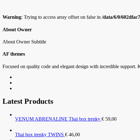
viacero
variantov.
Možnosti
Warning
: Trying to access array offset on false in
/data/6/0/602dfac
si
môžete
About Owner
vybrať
na
stránke
About Owner Subtitle
produktu.
AF themes
Focused on quality code and elegant design with incredible support. K
Latest Products
VENUM ABRENALINE Thai box trenky
€
59,00
Thai box trenky TWINS
€
46,00