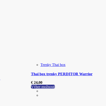
Trenky Thai box
Thai box trenky PERDITOR Warrior
D
€
24,00
Tento
Výber možností
produkt
má
viacero
variantov.