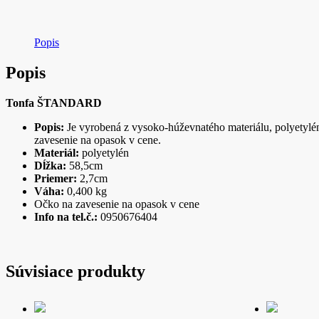
Popis
Popis
Tonfa ŠTANDARD
Popis:
Je vyrobená z vysoko-húževnatého materiálu, polyetylénu
zavesenie na opasok v cene.
Materiál:
polyetylén
Dĺžka:
58,5cm
Priemer:
2,7cm
Váha:
0,400 kg
Očko na zavesenie na opasok v cene
Info na tel.č.:
0950676404
Súvisiace produkty