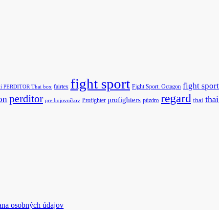
fight sport
fight sport
fairtex
Fight Sport. Octagon
ní PERDITOR Thai box
regard
perditor
on
tha
profighters
Profighter
púzdro
thai
pre bojovníkov
ana osobných údajov