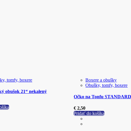
ky, tomfy, boxere
Boxere a obušky
Obušky, tomfy, boxere
ký obušok 21“ nekalený
Očko na Tonfu STANDAR
ošíka
€
2,50
Pridať do košíka