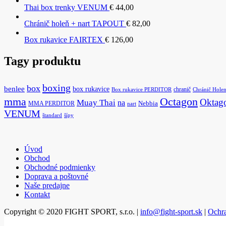
Thai box trenky VENUM
€
44,00
Chránič holeň + nart TAPOUT
€
82,00
Box rukavice FAIRTEX
€
126,00
Tagy produktu
boxing
box
benlee
box rukavice
chranič
Box rukavice PERDITOR
Chránič Hole
Octagon
mma
Oktag
Muay Thai
na
MMA PERDITOR
Nebbia
nart
VENUM
štandard
šípy
Úvod
Obchod
Obchodné podmienky
Doprava a poštovné
Naše predajne
Kontakt
Copyright © 2020 FIGHT SPORT, s.r.o. |
info@fight-sport.sk
|
Ochr