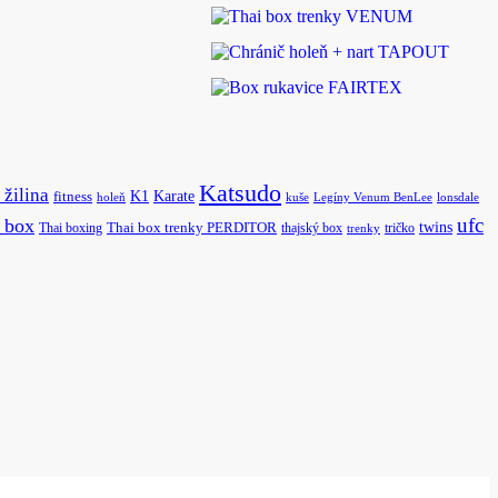
Katsudo
 žilina
K1
Karate
fitness
holeň
kuše
Legíny Venum BenLee
lonsdale
ufc
i box
twins
Thai boxing
Thai box trenky PERDITOR
thajský box
tričko
trenky