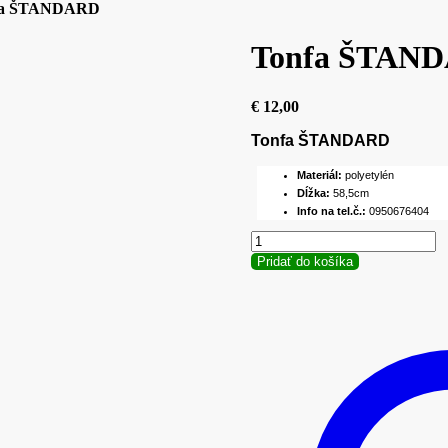
a ŠTANDARD
Tonfa ŠTAN
€
12,00
Tonfa ŠTANDARD
Materiál:
polyetylén
Dĺžka:
58,5cm
Info na tel.č.:
0950676404
množstvo
Tonfa
Pridať do košíka
ŠTANDARD