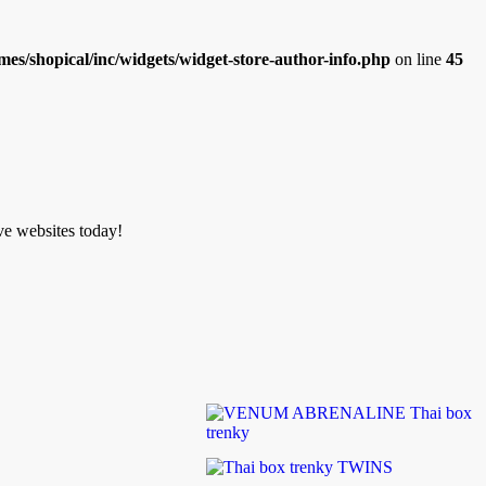
es/shopical/inc/widgets/widget-store-author-info.php
on line
45
ve websites today!